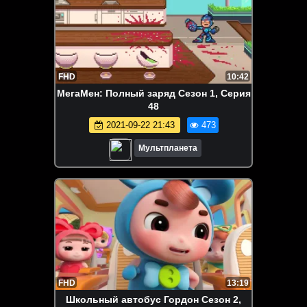
FHD
10:42
МегаМен: Полный заряд Сезон 1, Серия
48
2021-09-22 21:43
473
Мультпланета
FHD
13:19
Школьный автобус Гордон Сезон 2,