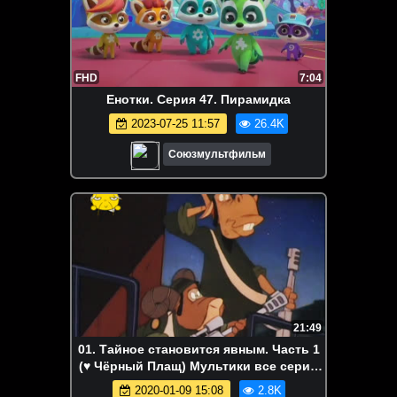
FHD
7:04
Енотки. Серия 47. Пирамидка
2023-07-25 11:57
26.4K
Союзмультфильм
21:49
01. Тайное становится явным. Часть 1
(♥ Чёрный Плащ) Мультики все серии
сезоны для детей мультсериалы
2020-01-09 15:08
2.8K