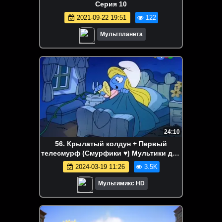
Серия 10
2021-09-22 19:51
122
Мультпланета
24:10
56. Крылатый колдун + Первый
телесмурф (Смурфики ♥) Мультики для
детей мультсериалы дисней disney
2024-03-19 11:26
3.5K
сериалы Netflix
Мультимикс HD