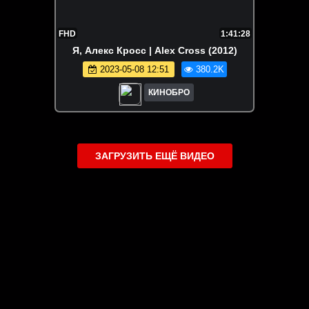
FHD
1:41:28
Я, Алекс Кросс | Alex Cross (2012)
2023-05-08 12:51
380.2K
КИНОБРО
ЗАГРУЗИТЬ ЕЩЁ ВИДЕО
О сайте
Специально для Вас мы отобрали вручную самое лучшее
видео! Смотрите видео онлайн на HDVK.ru. Смотреть