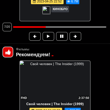
023-04-25 22:52
6.7M
2023
КИНОБРО
8/20
Фильмы
Рекомендуем!
FHD
2:37:50
Свой человек | The Insider (1999)