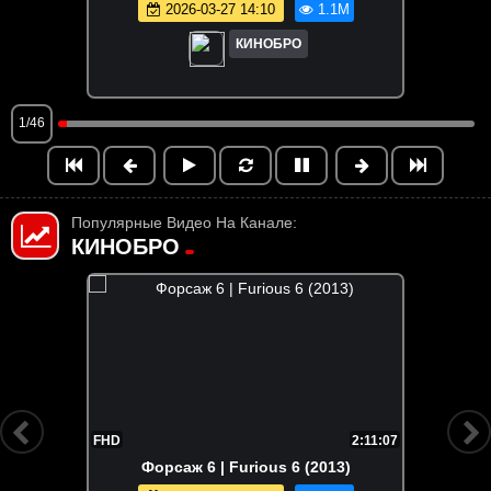
2026-03-27 14:10
1.1M
КИНОБРО
1/46
Популярные Видео На Канале:
КИНОБРО
2:11:07
FHD
аж 6 | Furious 6 (2013)
Корпорация 