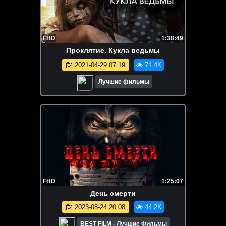
FHD
1:38:49
Проклятие. Кукла ведьмы
2021-04-29 07:19
71.4K
Лучшие фильмы
FHD
1:25:07
День смерти
2023-08-24 20:08
44.2K
BEST FILM - Лучшие Фильмы