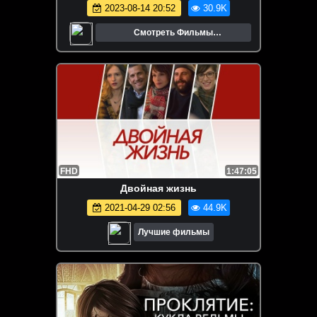
2023-08-14 20:52
30.9K
Смотреть Фильмы
Онлайн.Трейлеры.Кино.
FHD
1:47:05
Двойная жизнь
2021-04-29 02:56
44.9K
Лучшие фильмы