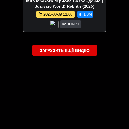
Мир юрского периода Возрождение |
Jurassic World: Rebirth (2025)
2025-08-09 11:00
1.3M
КИНОБРО
ЗАГРУЗИТЬ ЕЩЁ ВИДЕО
О сайте
Специально для Вас мы отобрали вручную самое лучшее
видео! Смотрите видео онлайн на HDVK.ru. Смотреть
онлайн фильмы и сериалы бесплатно, музыкальные
клипы, новости мира и кино, обзоры мобильных