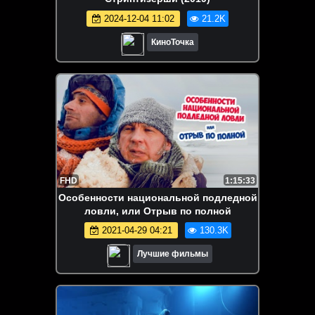
2024-12-04 11:02
21.2K
КиноТочка
FHD
1:15:33
Особенности национальной подледной
ловли, или Отрыв по полной
2021-04-29 04:21
130.3K
Лучшие фильмы