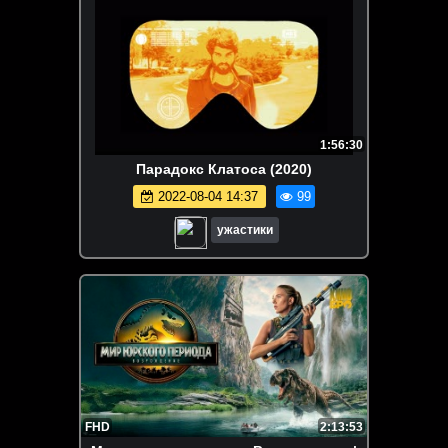
1:56:30
Парадокс Клатоса (2020)
2022-08-04 14:37
99
ужастики
FHD
2:13:53