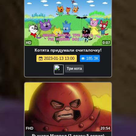
HD
0:07
Котята придумали считалочку!
2023-01-13 13:00
185.3K
Три кота
FHD
20:54
Рыцари Марвел (1 сезон 5 серия)