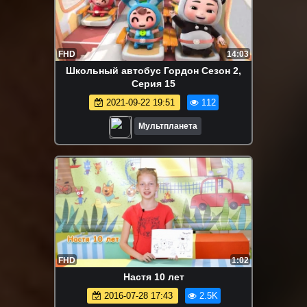
FHD
14:03
Школьный автобус Гордон Сезон 2,
Серия 15
2021-09-22 19:51
112
Мультпланета
FHD
1:02
Настя 10 лет
2016-07-28 17:43
2.5K