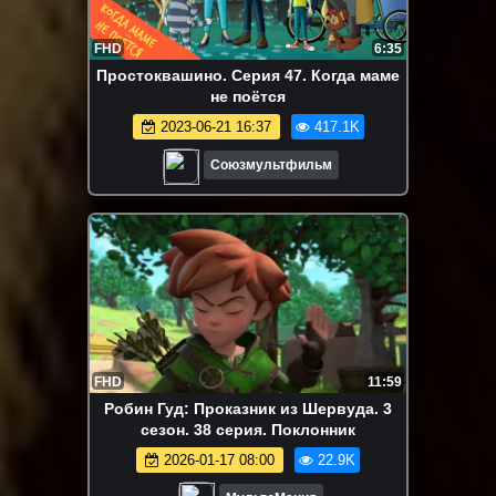
FHD
6:35
Простоквашино. Серия 47. Когда маме
не поётся
2023-06-21 16:37
417.1K
Союзмультфильм
FHD
11:59
Робин Гуд: Проказник из Шервуда. 3
сезон. 38 серия. Поклонник
2026-01-17 08:00
22.9K