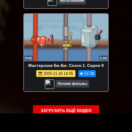
МультоМания
FHD
5:09
Мастерская Би-Би. Сезон 1. Серия 9
2025-11-18 14:55
57.3K
Лучшие фильмы
ЗАГРУЗИТЬ ЕЩЁ ВИДЕО