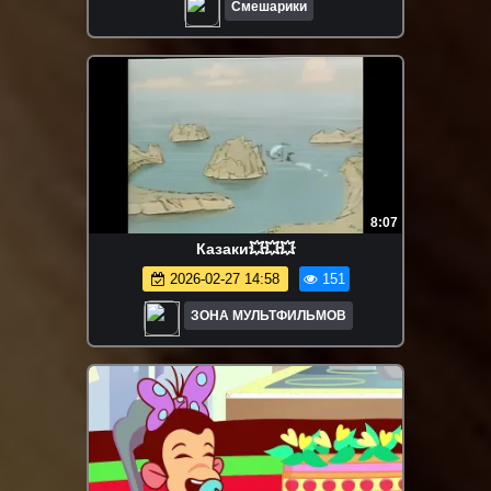
Смешарики
8:07
Казаки💥💥💥
2026-02-27 14:58
151
ЗОНА МУЛЬТФИЛЬМОВ