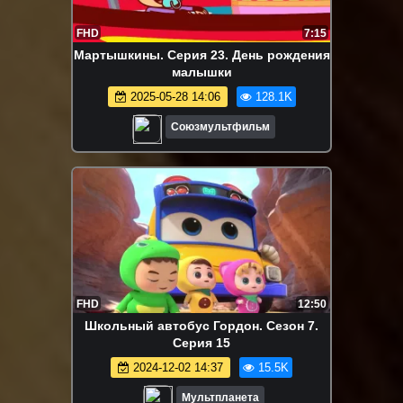
FHD
7:15
Мартышкины. Серия 23. День рождения
малышки
2025-05-28 14:06
128.1K
Союзмультфильм
FHD
12:50
Школьный автобус Гордон. Сезон 7.
Серия 15
2024-12-02 14:37
15.5K
Мультпланета