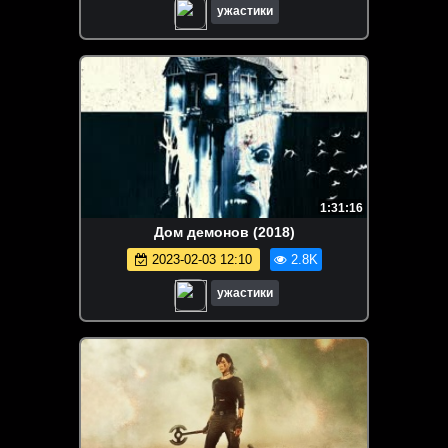
ужастики
1:31:16
Дом демонов (2018)
2023-02-03 12:10
2.8K
ужастики