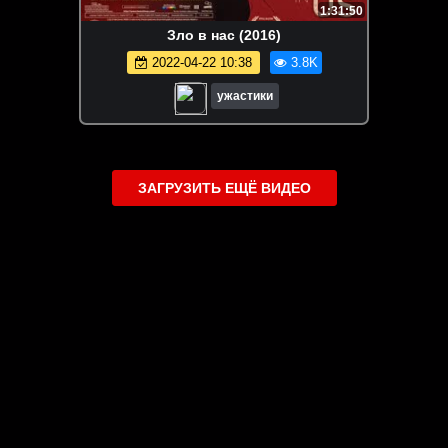
1:31:50
Зло в нас (2016)
2022-04-22 10:38
3.8K
ужастики
ЗАГРУЗИТЬ ЕЩЁ ВИДЕО
О сайте
Специально для Вас мы отобрали вручную самое лучшее
видео! Смотрите видео онлайн на HDVK.ru. Смотреть
онлайн фильмы и сериалы бесплатно, музыкальные