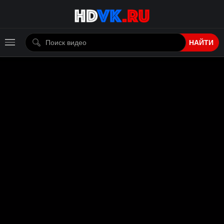
НАЙТИ