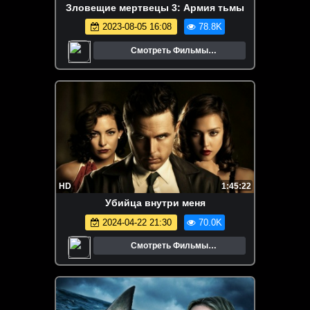
Зловещие мертвецы 3: Армия тьмы
2023-08-05 16:08
78.8K
Смотреть Фильмы
Онлайн.Трейлеры.Кино.
HD
1:45:22
Убийца внутри меня
2024-04-22 21:30
70.0K
Смотреть Фильмы
Онлайн.Трейлеры.Кино.