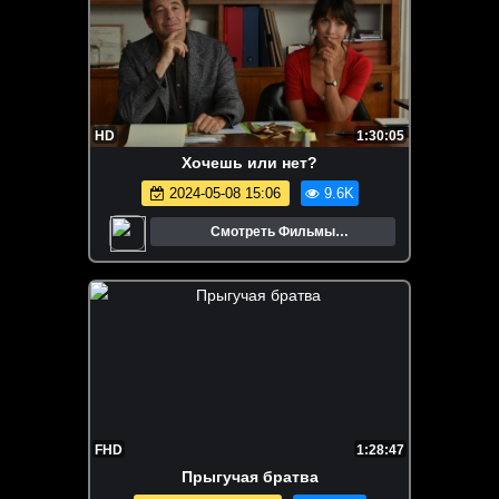
HD
1:30:05
Хочешь или нет?
2024-05-08 15:06
9.6K
Смотреть Фильмы
Онлайн.Трейлеры.Кино.
FHD
1:28:47
Прыгучая братва