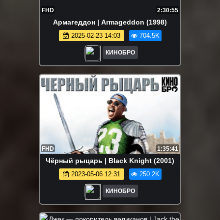
FHD
2:30:55
Армагеддон | Armageddon (1998)
2025-02-23 14:03
704.5K
КИНОБРО
FHD
1:35:41
Чёрный рыцарь | Black Knight (2001)
2023-05-06 12:31
250.2K
КИНОБРО