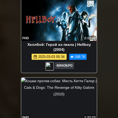
FHD
2:12:32
Хеллбой: Герой из пекла | Hellboy
(2004)
2025-03-03 00:34
548.7K
КИНОБРО
FHD
1:22:23