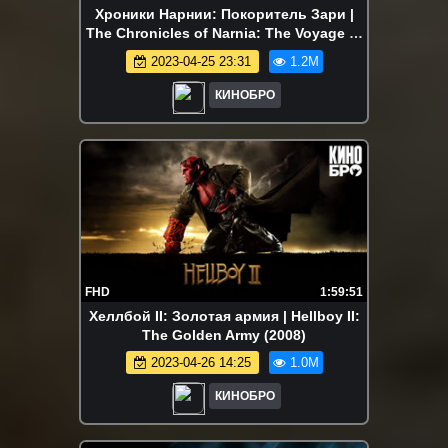
Хроники Нарнии: Покоритель Зари |
The Chronicles of Narnia: The Voyage of
the Dawn Treader (2010)
2023-04-25 23:31
1.2M
КИНОБРО
FHD
1:59:51
Хеллбой II: Золотая армия | Hellboy II:
The Golden Army (2008)
2023-04-26 14:25
1.0M
КИНОБРО