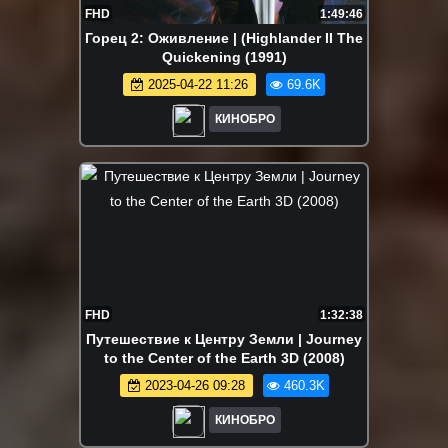
FHD
1:49:46
Горец 2: Оживление | (Highlander II The
Quickening (1991)
2025-04-22 11:26
69.6K
КИНОБРО
FHD
1:32:38
Путешествие к Центру Земли | Journey
to the Center of the Earth 3D (2008)
2023-04-26 09:28
460.3K
КИНОБРО