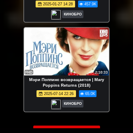
2025-01-27 14:28
457.9K
КИНОБРО
FHD
2:10:33
Мэри Поппинс возвращается | Mary
Poppins Returns (2018)
2025-07-14 22:26
65.0K
КИНОБРО
ЗАГРУЗИТЬ ЕЩЁ ВИДЕО