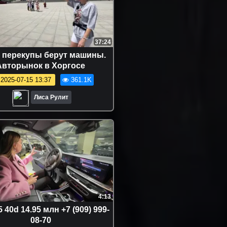
37:24
 перекупы берут машины.
Авторынок в Хоргосе
2025-07-15 13:37
361.1K
Лиса Рулит
4:13
40d 14.95 млн +7 (909) 999-
08-70