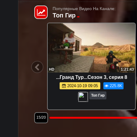
Популярные Видео На Канале:
Топ Гир
HD
1:02:15
FHD
...Топ Гир... Спецвыпуск в
...
Патагонии 1
З
2024-11-21 22:06
212.7K
Топ Гир
18/20