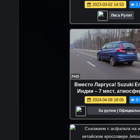
Обзор Лиса Рулит.
2023-03-02 14:53
1.
Лиса Рулит
FHD
Вместо Ларгуса! Suzuki Er
Индии – 7 мест, атмосф
мотор, автомат!
2024-04-09 18:05
8.
За рулем | Официаль
сообщество