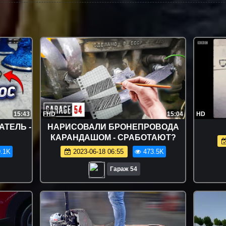
15:43
FHD
15:04
HD
АТЕЛЬ -
НАРИСОВАЛИ БРОНЕПРОВОДА
КАРАНДАШОМ - СРАБОТАЮТ?
.1K
2023-06-18 06:55
473.5K
Гараж 54