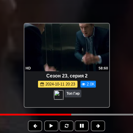
HD
58:60
Сезон 23, серия 2
2024-10-11 20:23
2.0K
Топ Гир