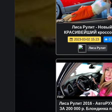
FHD
Лиса Рулит - Новый
КРАСИВЕЙШИЙ кроссо
Конкурент Шкода Карок, 
2023-03-02 15:23
0.
Кашкай, Рено Аркана. Mazd
Лиса Рулит
FHD
Лиса Рулит 2016 - АвтоР
ЗА 200 000 р. Блондинка п