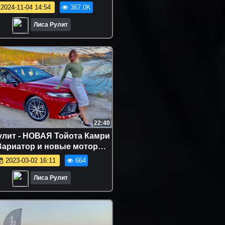
2024-11-04 14:54
367.0K
Лиса Рулит
22:40
улит - НОВАЯ Тойота Камри
 Вариатор и новые моторы.
Toyota Camry
2023-03-02 16:11
664
Лиса Рулит