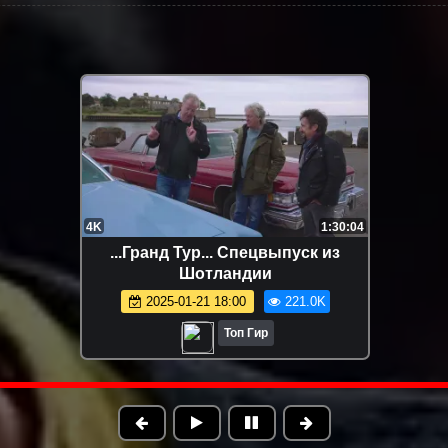
1:26:15
FHD
Топ Гир... Спецвыпуск в Боливии.
...Гранд Тур
вуковые дорожки выбирайте
2025-0
сами.
2025-01-03 11:53
211.4K
Топ Гир