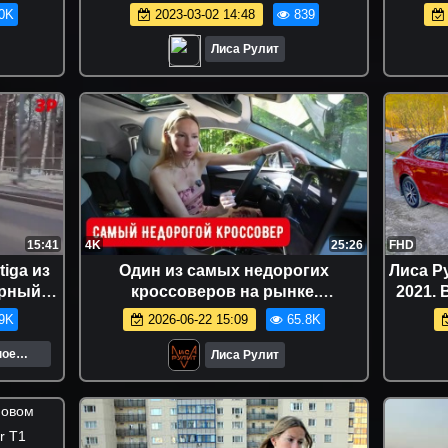
0K
2023-03-02 14:48
839
Лиса Рулит
15:41
4K
25:26
FHD
tiga из
Один из самых недорогих
Лиса Р
ерный
кроссоверов на рынке.
2021.
Нормальный ли?
9K
2026-06-22 15:09
65.8K
ное
Лиса Рулит