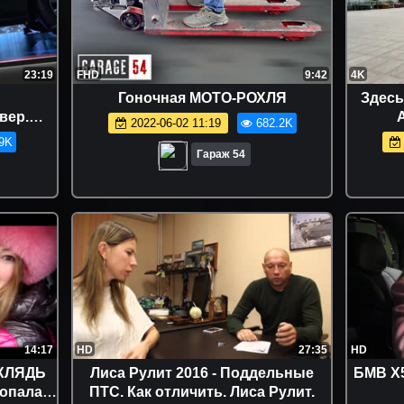
23:19
FHD
9:42
4K
Гоночная МОТО-РОХЛЯ
Здесь
вер.
2022-06-02 11:19
682.2K
Ниссан
9K
a CX-30
Гараж 54
14:17
HD
27:35
HD
УХЛЯДЬ
Лиса Рулит 2016 - Поддельные
БМВ Х5 
опала.
ПТС. Как отличить. Лиса Рулит.