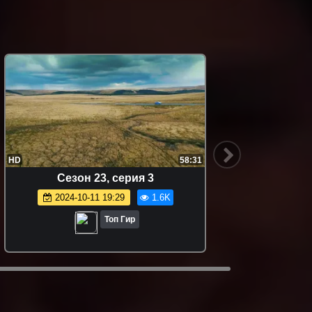
HD
58:31
HD
Сезон 23, серия 3
2024-10-11 19:29
1.6K
Топ Гир