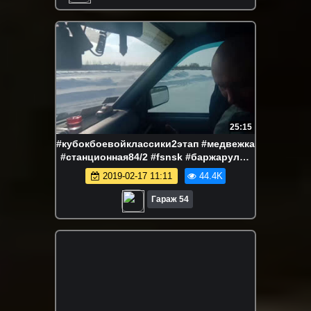
сообщество
25:15
#кубокбоевойклассики2этап #медвежка
#станционная84/2 #fsnsk #баржарулит
#кирюханаскае #базаотдыха
2019-02-17 11:11
44.4K
Гараж 54