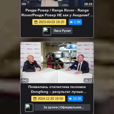
HD
28:19
Рендж Ровер / Range Rover - Range
Rover/Рендж Ровер НЕ как у АкадемеГа.
Лиса Рулит.
2023-03-03 19:20
1.8K
Лиса Рулит
FHD
18:12
Появилась статистика поломок
Dongfeng – результат лучше
европейского. Игорь Ершов,
2024-12-20 19:50
10.4K
«Восточный Ветер»
За рулем | Официальное
сообщество