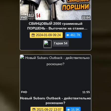
FHD
22:04
СВИНЦОВЫЙ 2000 граммовый
ПОРШЕНЬ - Выточили на станке
WEISAN CJM360
2024-01-09 09:24
461.7K
Гараж 54
FHD
11:55
Новый Subaru Outback - действительно
роскошно?
2021-09-22 13:07
16.9K