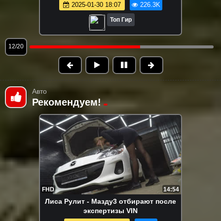
Топ Гир
13/20
Авто
Рекомендуем!
FHD
14:54
Лиса Рулит - Мазду3 отбирают после
экспертизы VIN