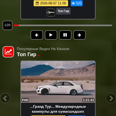
2026-08-07 11:00
520
Топ Гир
1/20
Популярные Видео На Канале:
Топ Гир
HD
1:21:43
...Гранд Тур...Сезон 3, серия 8
2024-10-19 09:05
225.6K