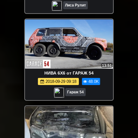
Лиса Рулит
13:51
НИВА 6Х6 от ГАРАЖ 54
2018-09-29 09:18
48.0K
Гараж 54