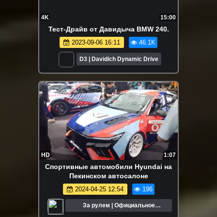
4K
15:00
Тест-Драйв от Давидыча BMW 240.
2023-09-06 16:11
46.1K
D3 | Davidich Dynamic Drive
HD
1:07
Спортивные автомобили Hyundai на
Пекинском автосалоне
2024-04-25 12:54
196
За рулем | Официальное
сообщество