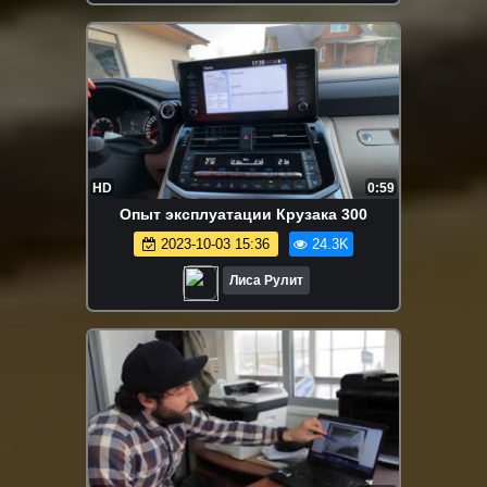
HD
0:59
Опыт эксплуатации Крузака 300
2023-10-03 15:36
24.3K
Лиса Рулит