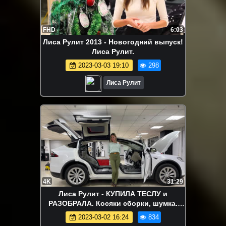
FHD
6:03
Лиса Рулит 2013 - Новогодний выпуск!
Лиса Рулит.
2023-03-03 19:10
298
Лиса Рулит
4K
31:29
Лиса Рулит - КУПИЛА ТЕСЛУ и
РАЗОБРАЛА. Косяки сборки, шумка.
Она КРУЧЕ BMW X8 BMW iX и Mercedes!
2023-03-02 16:24
834