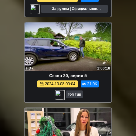
За рулем | Официальное
сообщество
HD
1:00:18
Сезон 20, серия 5
2024-10-08 00:04
21.0K
Топ Гир