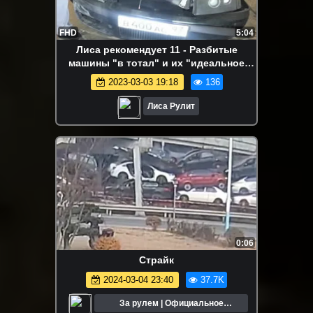
FHD
5:04
Лиса рекомендует 11 - Разбитые
машины "в тотал" и их "идеальное
состояние". Шкода Октавия/Skoda
2023-03-03 19:18
136
Octavia. Лиса Рулит.
Лиса Рулит
0:06
Страйк
2024-03-04 23:40
37.7K
За рулем | Официальное