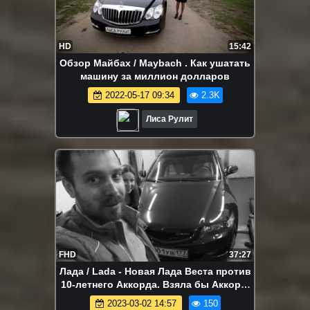
HD
15:42
Обзор Майбах / Maybach . Как ушатать
машину за миллион долларов
2022-05-17 09:34
2.3K
Лиса Рулит
FHD
37:27
Лада / Lada - Новая Лада Веста против
10-летнего Аккорда. Взяла бы Аккорд.
Лиса Рулит.
2023-03-02 14:57
150