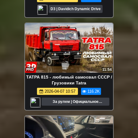
D3 | Davidich Dynamic Drive
FHD
11:54
ТАТРА 815 - любимый самосвал СССР /
Грузовики Tatra
2026-04-07 10:57
116.2K
За рулем | Официальное
сообщество