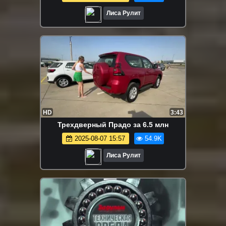
Лиса Рулит
HD
3:43
Трехдверный Прадо за 6.5 млн
2025-08-07 15:57
54.9K
Лиса Рулит