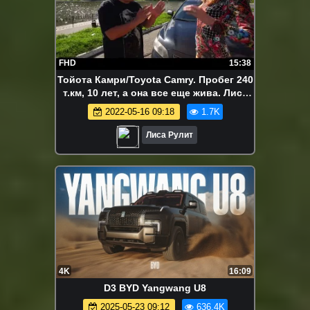
FHD
15:38
Тойота Камри/Toyota Camry. Пробег 240
т.км, 10 лет, а она все еще жива. Лиса
Рулит.
2022-05-16 09:18
1.7K
Лиса Рулит
4K
16:09
D3 BYD Yangwang U8
2025-05-23 09:12
636.4K