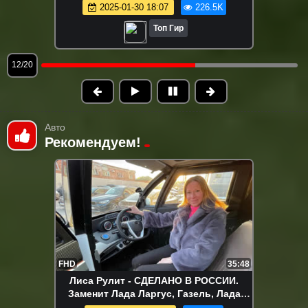
Топ Гир
13/20
Авто
Рекомендуем!
FHD
35:48
Лиса Рулит - СДЕЛАНО В РОССИИ.
Заменит Лада Ларгус, Газель, Лада
Гранта фургон