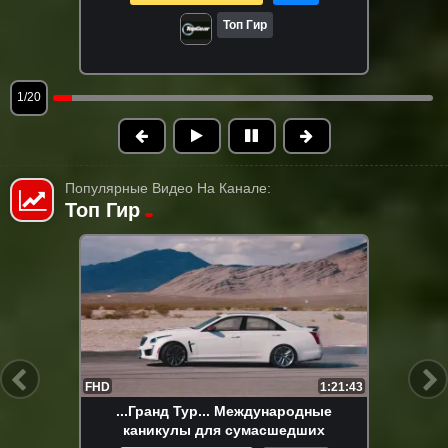
Топ Гир
1/20
Популярные Видео На Канале:
Топ Гир
HD
1:21:43
...Гранд Тур...Сезон 3, серия 8
2024-10-19 09:05
225.8K