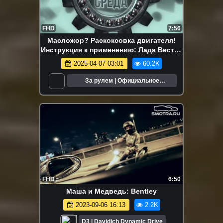
FHD
7:56
Масложор? Раскоксовка двигателя!
Инструкция к применению: Лада Веста /
Lada Vesta
2025-04-07 03:01
60.2K
За рулем | Официальное
сообщество
FHD
6:50
Маша и Медведь: Bentley
2023-09-06 16:13
2.2K
D3 | Davidich Dynamic Drive