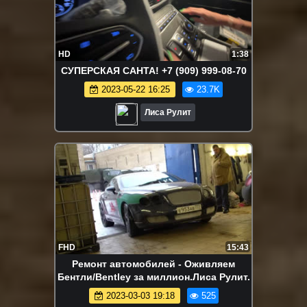
HD
1:38
СУПЕРСКАЯ САНТА! +7 (909) 999-08-70
2023-05-22 16:25
23.7K
Лиса Рулит
FHD
15:43
Ремонт автомобилей - Оживляем
Бентли/Bentley за миллион.Лиса Рулит.
2023-03-03 19:18
525