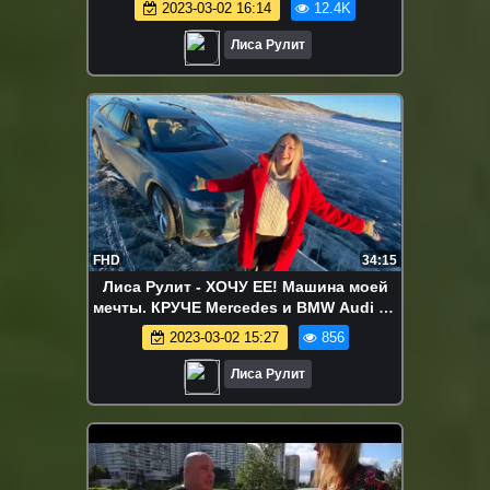
2023-03-02 16:14
12.4K
Лиса Рулит
FHD
34:15
Лиса Рулит - ХОЧУ ЕЕ! Машина моей
мечты. КРУЧЕ Mercedes и BMW Audi A6
Allroad Quattro
2023-03-02 15:27
856
Лиса Рулит