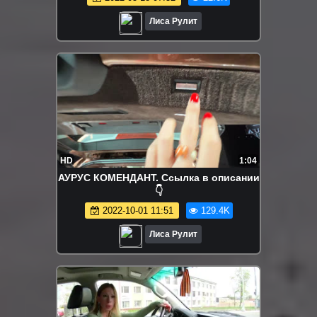
Лиса Рулит
HD
1:04
АУРУС КОМЕНДАНТ. Ссылка в описании
👇
2022-10-01 11:51
129.4K
Лиса Рулит