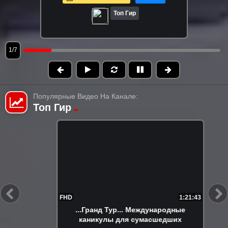
Топ Гир
1/7
Популярные Видео На Канале:
Топ Гир
FHD
1:21:43
...Гранд Тур... Международные
каникулы для сумасшедших