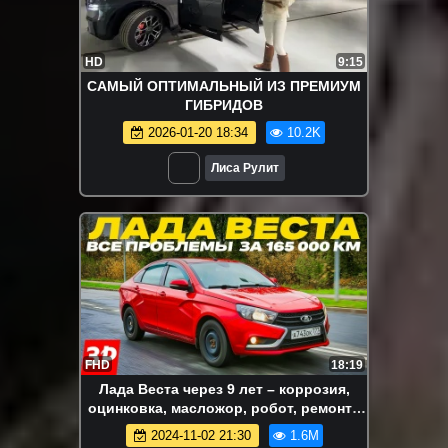
HD
9:15
САМЫЙ ОПТИМАЛЬНЫЙ ИЗ ПРЕМИУМ
ГИБРИДОВ
2026-01-20 18:34
10.2K
Лиса Рулит
FHD
18:19
Лада Веста через 9 лет – коррозия,
оцинковка, масложор, робот, ремонт /
Lada Vesta б/у тест обзор
2024-11-02 21:30
1.6M