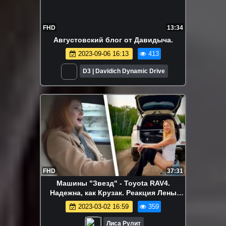
FHD
13:34
Августовский блог от Давидыча.
2023-09-06 16:13
413
D3 | Davidich Dynamic Drive
FHD
37:31
Машины "Звезд" - Toyota RAV4.
Надежна, как Крузак. Реакция Лены
Катиной из Тату на мою Tesla. Лиса
2023-03-02 16:59
359
рулит
Лиса Рулит