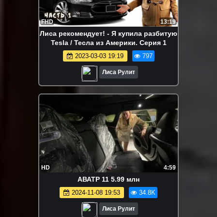
FHD
13:19
Лиса рекомендует! - Я купила разбитую
Tesla / Тесла из Америки. Серия 1
2023-03-03 19:19
797
Лиса Рулит
HD
4:59
АВАТР 11 5.99 млн
2024-11-08 19:53
34.8K
Лиса Рулит