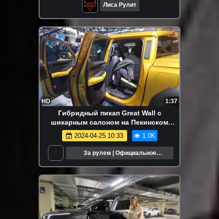
Лиса Рулит
HD
1:37
Гибридный пикап Great Wall с
шикарным салоном на Пекинском
автосалоне
2024-04-25 10:33
1.0K
За рулем | Официальное
сообщество