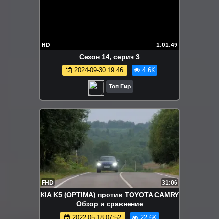
HD
1:01:49
Сезон 14, серия 3
2024-09-30 19:46
4.6K
Топ Гир
FHD
31:06
KIA K5 (OPTIMA) против TOYOTA CAMRY
Обзор и сравнение
2022-05-18 07:52
22.6K