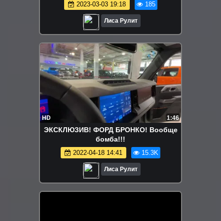
2023-03-03 19:18
185
Лиса Рулит
HD
1:46
ЭКСКЛЮЗИВ! ФОРД БРОНКО! Вообще
бомба!!!
2022-04-18 14:41
15.3K
Лиса Рулит