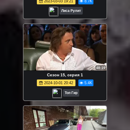
2023-03-03 19:21
8.7K
Лиса Рулит
48:19
Сезон 15, серия 1
2024-10-01 20:42
5.4K
Топ Гир