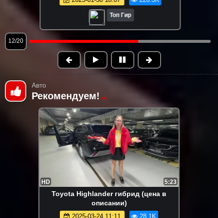
Топ Гир
13/20
Авто
Рекомендуем!
HD
5:23
Toyota Highlander гибрид (цена в
описании)
2025-03-24 11:11
28.1K