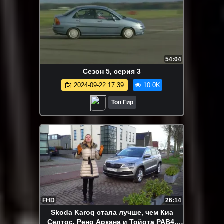
54:04
Сезон 5, серия 3
2024-09-22 17:39
10.0K
Топ Гир
FHD
26:14
Skoda Karoq стала лучше, чем Киа
Селтос, Рено Аркана и Тойота РАВ4.