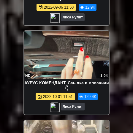
Шкода Карок
2022-09-06 11:58
12.9K
Лиса Рулит
HD
1:04
АУРУС КОМЕНДАНТ. Ссылка в описании
👇
2022-10-01 11:51
129.4K
Лиса Рулит