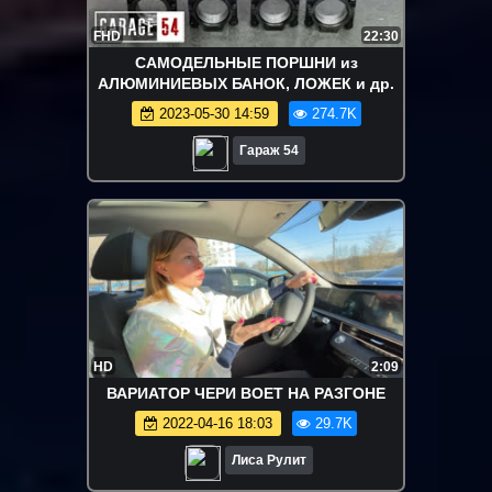
FHD
22:30
САМОДЕЛЬНЫЕ ПОРШНИ из
АЛЮМИНИЕВЫХ БАНОК, ЛОЖЕК и др.
2023-05-30 14:59
274.7K
Гараж 54
HD
2:09
ВАРИАТОР ЧЕРИ ВОЕТ НА РАЗГОНЕ
2022-04-16 18:03
29.7K
Лиса Рулит