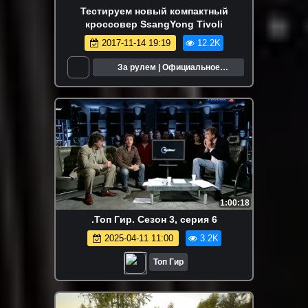
Тестируем новый компактный
кроссовер SsangYong Tivoli
2017-11-14 19:19
12.2K
За рулем | Официальное
сообщество
1:00:18
.Топ Гир. Сезон 3, серия 6
2025-04-11 11:00
3.2K
Топ Гир