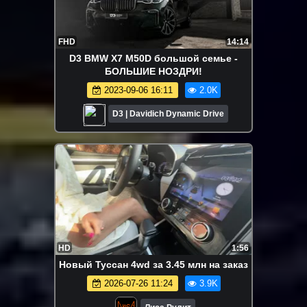
FHD
14:14
D3 BMW X7 M50D большой семье -
БОЛЬШИЕ НОЗДРИ!
2023-09-06 16:11
2.0K
D3 | Davidich Dynamic Drive
HD
1:56
Новый Туссан 4wd за 3.45 млн на заказ
2026-07-26 11:24
3.9K