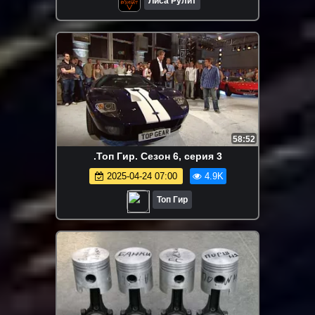
Лиса Рулит
58:52
.Топ Гир. Сезон 6, серия 3
2025-04-24 07:00
4.9K
Топ Гир