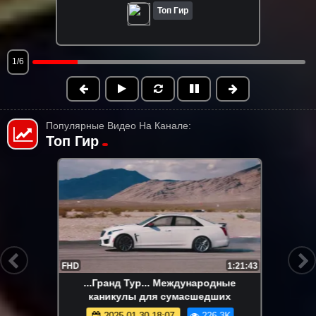
Топ Гир
1/6
Популярные Видео На Канале:
Топ Гир
HD
1:21:43
...Гранд Тур...Сезон 3, серия 8
2024-10-19 09:05
225.6K