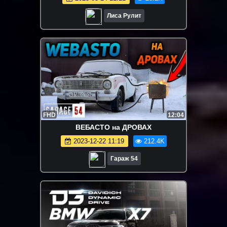
Лиса Рулит
FHD
12:04
ВЕБАСТО на ДРОВАХ
2023-12-22 11:19
212.4K
Гараж 54