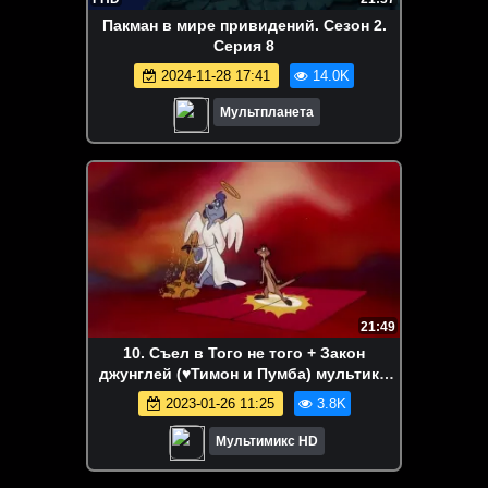
Пакман в мире привидений. Сезон 2.
Серия 8
2024-11-28 17:41
14.0K
Мультпланета
21:49
10. Съел в Того не того + Закон
джунглей (♥Тимон и Пумба) мультики
для детей мультсериалы дисней disney
2023-01-26 11:25
3.8K
Мультимикс HD