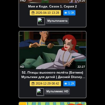
FHD
4:20
Мия и Коди. Сезон 1. Серия 2
2026-04-10 13:28
5.0K
Мультпланета
HD
22:27
52. Птицы высокого полёта (Бэтмен)
Мультики для детей | Дисней Disney |
NetFlix Мультсериал
2024-12-29 08:42
1.2K
Мультимикс HD