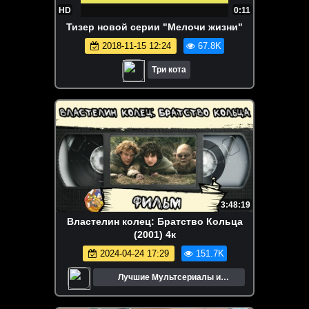
HD
0:11
Тизер новой серии "Мелочи жизни"
2018-11-15 12:24
67.8K
Три кота
3:48:19
Властелин колец: Братство Кольца
(2001) 4к
2024-04-24 17:29
151.7K
Лучшие Мультсериалы и
Мультфильмы