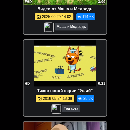
FHD
3:00
Видео от Маша и Медведь
2025-09-29 14:02
114.6K
Маша и Медведь
HD
0:21
Тизер новой серии "Ушиб"
2018-05-24 18:38
28.3K
Три кота