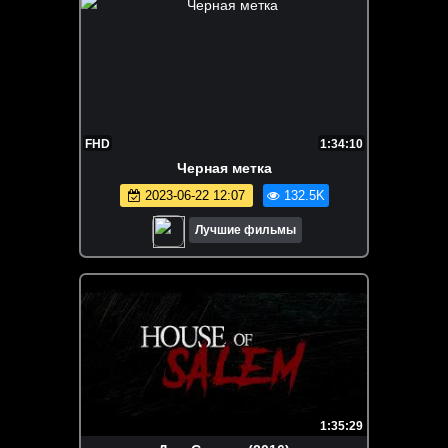
FHD
1:34:10
Черная метка
2023-06-22 12:07
132.5K
Лучшие фильмы
1:35:29