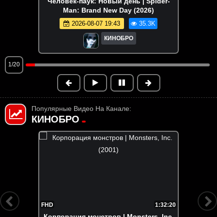
Человек-паук: Новый день | Spider-
Man: Brand New Day (2026)
2026-08-07 19:43
35.3K
КИНОБРО
1/20
Популярные Видео На Канале:
КИНОБРО
FHD
1:48:48
Зверополис | Zootopia (2016)