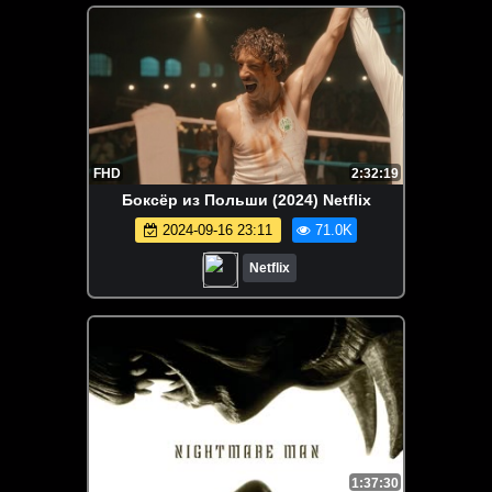
FHD
2:32:19
Боксёр из Польши (2024) Netflix
2024-09-16 23:11
71.0K
Netflix
1:37:30