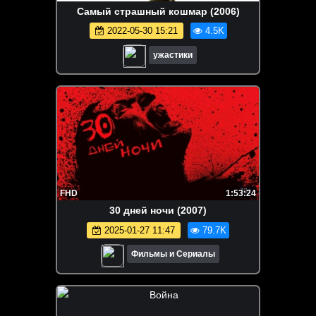
Самый страшный кошмар (2006)
2022-05-30 15:21
4.5K
ужастики
FHD
1:53:24
30 дней ночи (2007)
2025-01-27 11:47
79.7K
Фильмы и Сериалы