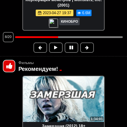
2024-12-16 19:01
6.5M
КИНОБРО
9/20
Фильмы
Рекомендуем!
1:34:01
Замерзшая (2012) 18+