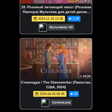
6:17
10. Розовый летающий хвост (Розовая
Пантера) Мультики для детей дисней
disney сериалы НэтФликс
2024-11-19 13:38
2.2K
Мультимикс HD
1:34:20
Стеклодув / The Glassworker (Пакистан,
США, 2024)
2025-04-26 09:45
85
CartoonLand