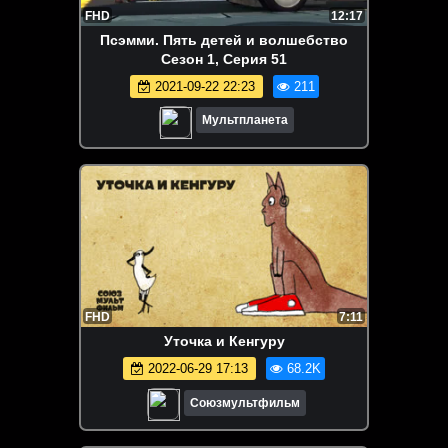
FHD
12:17
Псэмми. Пять детей и волшебство
Сезон 1, Серия 51
2021-09-22 22:23
211
Мультпланета
FHD
7:11
Уточка и Кенгуру
2022-06-29 17:13
68.2K
Союзмультфильм