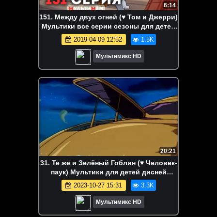
6:14
151. Между двух огней (♥ Том и Джерри)
Мультики все серии сезоны для детей
мультсериалы
2019-04-09 12:52
1.5K
Мультимикс HD
20:21
31. Те же и Зелёный Гоблин (♥ Человек-
паук) Мультики для детей дисней
disney сериалы Netflix HBO
2023-10-27 15:31
3.3K
Мультимикс HD