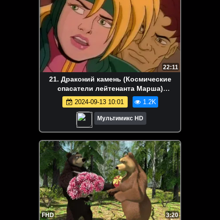
22:11
21. Драконий камень (Космические
спасатели лейтенанта Марша)
Мультики для детей | Дисней | NetFlix
2024-09-13 10:01
1.2K
Мультимикс HD
FHD
3:20