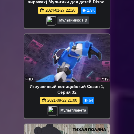
виражах) Мультики для детей Disney
сериалы Netflix HBO Episodes
2024-01-27 22:20
1.9K
Мультимикс HD
FHD
7:19
Игрушечный полицейский Сезон 1,
Серия 32
2021-09-22 21:00
64
Мультпланета