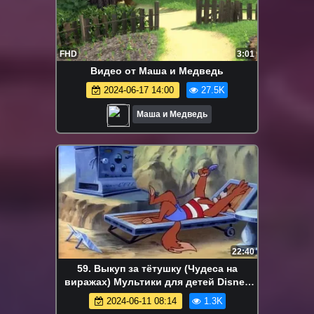
FHD
3:01
Видео от Маша и Медведь
2024-06-17 14:00
27.5K
Маша и Медведь
22:40
59. Выкуп за тётушку (Чудеса на
виражах) Мультики для детей Disney
сериалы Netflix HBO Episodes
2024-06-11 08:14
1.3K