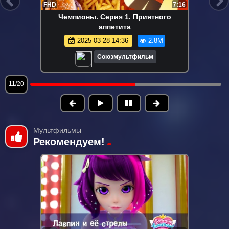
FHD
6:36
Простоквашино. Серия 105. Курорт
Простоквашино
2023-09-25 14:21
2.6M
Союзмультфильм
12/20
Мультфильмы
Рекомендуем!