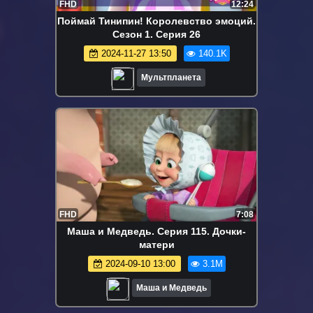
FHD
12:24
Поймай Тинипин! Королевство эмоций.
Сезон 1. Серия 26
2024-11-27 13:50
140.1K
Мультпланета
FHD
7:08
Маша и Медведь. Серия 115. Дочки-
матери
2024-09-10 13:00
3.1M
Маша и Медведь