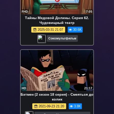
FHD
7:05
Тайны Медовой Долины. Серия 62.
Чудовищный театр
2025-03-31 21:07
30.6K
Союзмультфильм
HD
21:17
Бэтмен (2 сезон 18 серия) - Смеяться до
колик
2021-09-23 21:20
3.8K