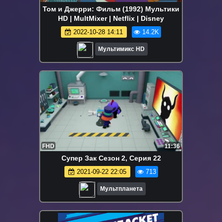
Том и Джерри: Фильм (1992) Мультики
HD | MultMixer | Netflix | Disney
2022-10-28 14:11
14.2K
Мультимикс HD
FHD
11:36
Супер Зак Сезон 2, Серия 22
2021-09-22 22:05
713
Мультпланета