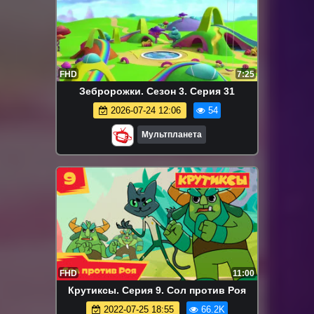
FHD
7:25
Зебророжки. Сезон 3. Серия 31
2026-07-24 12:06
54
Мультпланета
FHD
11:00
Крутиксы. Серия 9. Сол против Роя
2022-07-25 18:55
66.2K