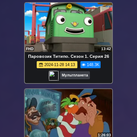
FHD
13:42
Паровозик Титипо. Сезон 1. Серия 26
2024-11-28 14:13
148.3K
Мультпланета
1:26:03