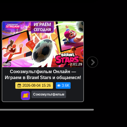
FHD
2:01:29
FHD
Союзмультфильм Онлайн —
Прос
Играем в Brawl Stars и общаемся!
2026-08-04 15:26
3.6K
Союзмультфильм