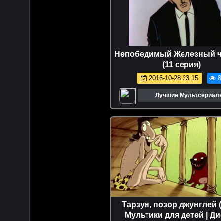
Непобедимый Железный ч
(11 серия)
2016-10-28 23:15
8
Лучшие Мультсериал
Мультфильмы
Тарзун, позор джунглей (
Мультики для детей | Д