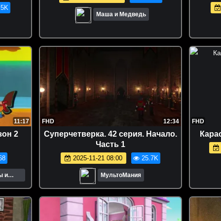
риалы |
.5K
Маша и Медведь
11:17
FHD
12:34
FHD
зон 2
Суперчетверка. 42 серия. Начало.
Кара
Часть 1
68
2025-11-21 08:00
25.7K
ы и
МультоМания