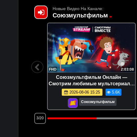
Новые Видео На Канале:
Союзмультфильм
7:00
FHD
2:03:08
имите
Союзмультфильм Онлайн —
Смотрим любимые мультсериалы
и общаемся!
.9K
2026-08-06 15:25
5.6K
м
Союзмультфильм
3/20