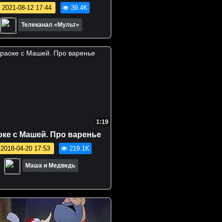
2021-08-12 17:44
39.4K
Телеканал «Мульт»
1:19
оке с Машей. Про варенье
2018-04-20 17:53
219.1K
Маша и Медведь