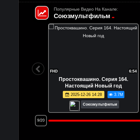
Популярные Видео На Канале:
Союзмультфильм
7:35
FHD
6:54
 небе
Простоквашино. Серия 164.
Настоящий Новый год
.8M
2025-12-26 14:28
3.7M
м
Союзмультфильм
9/20