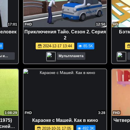
17:01
FHD
12:50
HD
еловек
Приключения Тайо. Сезон 2. Серия
Бэтм
2
8
2024-12-17 13:44
85.5K
ы и
Мультпланета
1:08:29
FHD
3:28
FHD
1975)
Караоке с Машей. Как в кино
Четверо
исней
2018-10-31 17:05
492.3K