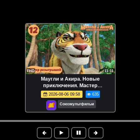
FHD
11:11
Маугли и Акира. Новые
приключения. Мастер
розыгрышей. Серия 12
2026-08-06 09:58
635
Союзмультфильм