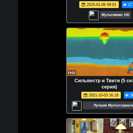
Disney | Netflix | Мультсе
2025-01-06 09:01
17
Мультики 2024
Мультимикс HD
FHD
Сильвестр и Твити (5 се
серия)
2021-10-03 16:18
3
Лучшие Мультсериал
Мультфильмы