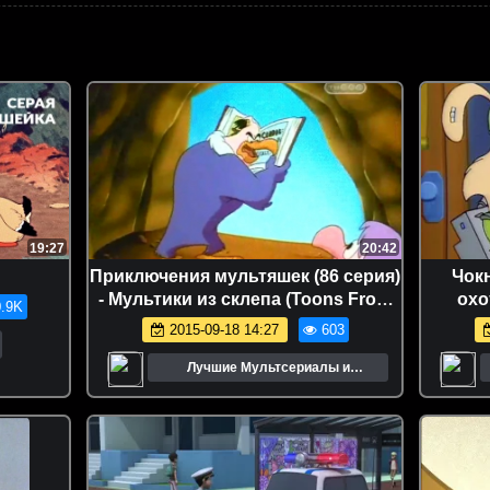
19:27
20:42
Приключения мультяшек (86 серия)
Чокн
- Мультики из склепа (Toons From
охо
.9K
the Crypt)
2015-09-18 14:27
603
Лучшие Мультсериалы и
Мультфильмы