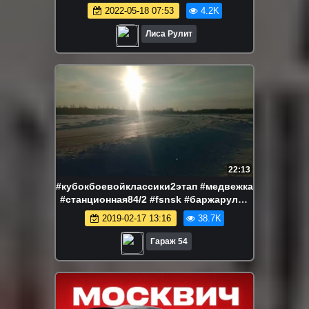
2022-05-18 07:53
4.2K
Лиса Рулит
22:13
#кубокбоевойклассики2этап #медвежка
#станционная84/2 #fsnsk #баржарулит
#кирюханаскае #класскика #жи
2019-02-17 13:16
38.7K
Гараж 54