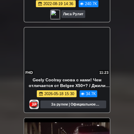
2022-08-19 14:36
240.7K
Лиса Рулит
FHD
11:23
Geely Coolray снова с нами! Чем
отличается от Belgee X50+? / Джили
Кулрей
2026-05-18 15:30
34.7K
За рулем | Официальное
сообщество