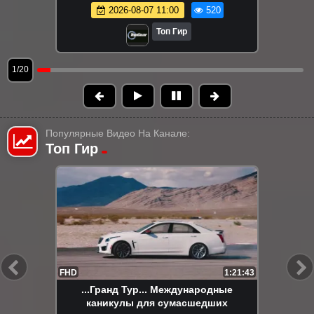
2026-08-07 11:00
520
Топ Гир
1/20
Популярные Видео На Канале:
Топ Гир
FHD
1:21:43
...Гранд Тур... Международные
каникулы для сумасшедших