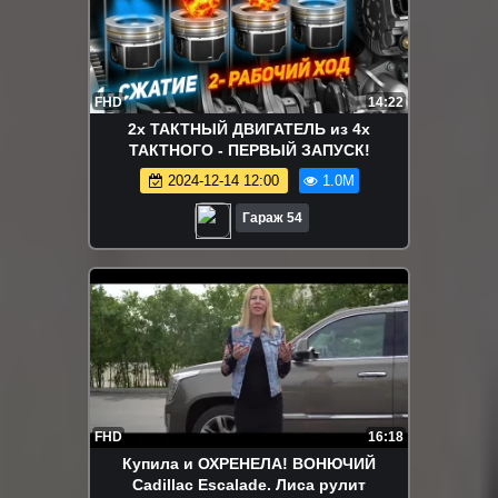
FHD
14:22
2х ТАКТНЫЙ ДВИГАТЕЛЬ из 4х
ТАКТНОГО - ПЕРВЫЙ ЗАПУСК!
2024-12-14 12:00
1.0M
Гараж 54
FHD
16:18
Купила и ОХРЕНЕЛА! ВОНЮЧИЙ
Cadillac Escalade. Лиса рулит