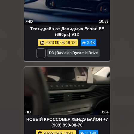
FHD
10:59
Тест-драйв от Давидыча Ferrari FF
(660ps) V12
2023-09-06 16:12
3.4K
D3 | Davidich Dynamic Drive
HD
3:04
НОВЫЙ КРОССОВЕР ХЕНДЭ БАЙОН +7
(909) 999-08-70
2022-12-07 14:41
113.4K