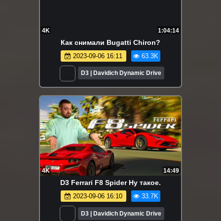
4K
1:04:14
Как снимали Bugatti Chiron?
2023-09-06 16:11
63.3K
D3 | Davidich Dynamic Drive
4K
14:49
D3 Ferrari F8 Spider Ну такое.
2023-09-06 16:10
33.7K
D3 | Davidich Dynamic Drive