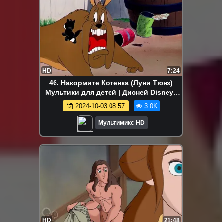
HD
7:24
46. Накормите Котенка (Луни Тюнз)
Мультики для детей | Дисней Disney |
Сериалы Netflix | Старые мультики
2024-10-03 08:57
3.0K
Мультимикс HD
HD
21:48