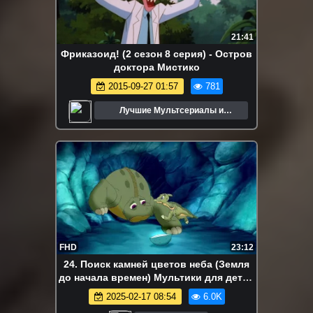
21:41
Фриказоид! (2 сезон 8 серия) - Остров
доктора Мистико
2015-09-27 01:57
781
Лучшие Мультсериалы и
Мультфильмы
FHD
23:12
24. Поиск камней цветов неба (Земля
до начала времен) Мультики для детей
| Дисней Disney | Netflix | Мультсериалы
2025-02-17 08:54
6.0K