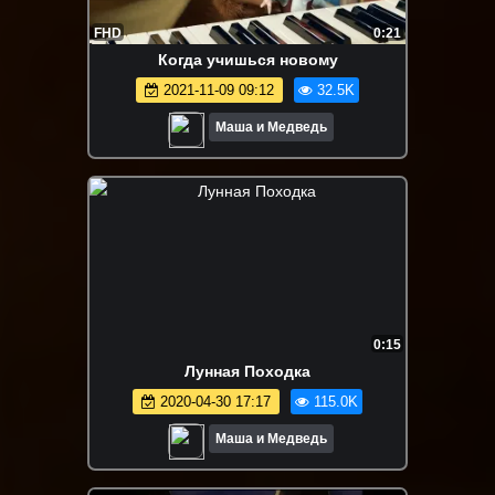
FHD
0:21
Когда учишься новому
2021-11-09 09:12
32.5K
Маша и Медведь
0:15
Лунная Походка
2020-04-30 17:17
115.0K
Маша и Медведь