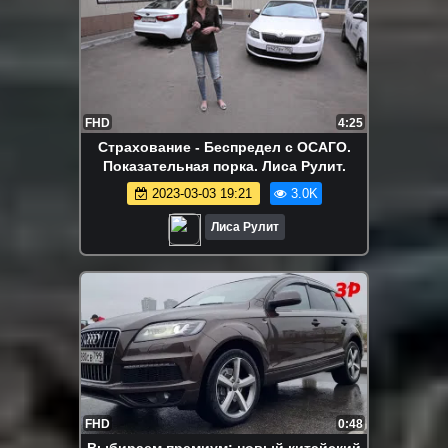
FHD
4:25
Страхование - Беспредел с ОСАГО.
Показательная порка. Лиса Рулит.
2023-03-03 19:21
3.0K
Лиса Рулит
FHD
0:48
Выбираем премиум: новый китайский