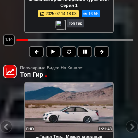
Серия 1
2025-02-14 18:03
16.5K
Топ Гир
1/10
Популярные Видео На Канале:
Топ Гир
HD
1:21:43
...Гранд Тур...Сезон 3, серия 8