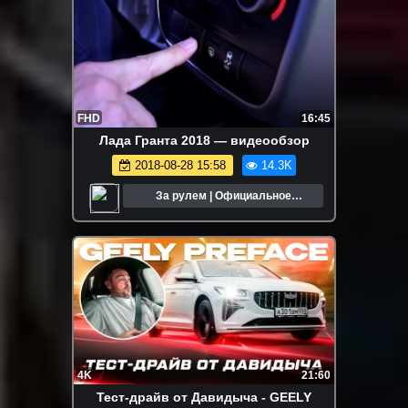
FHD
16:45
Лада Гранта 2018 — видеообзор
2018-08-28 15:58
14.3K
За рулем | Официальное
сообщество
4K
21:60
Тест-драйв от Давидыча - GEELY