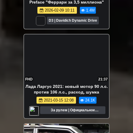
Preface "Феррари за 3,5 миллиона"
2026-02-09 10:11
1.4M
D3 | Davidich Dynamic Drive
FHD
21:37
Лада Ларгус 2021: новый мотор 90 л.с.
против 106 л.с., расход, шумка
2021-03-15 12:08
24.1K
За рулем | Официальное
сообщество