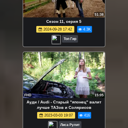
51:38
Сезон 11, серия 5
2024-09-28 17:42
4.3K
Топ Гир
FHD
15:05
Ауди / Audi - Старый "японец" валит
лучше ТАЗов и Солярисов
2023-03-03 19:07
416
Лиса Рулит