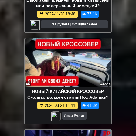
или подержанный немецкий?
2022-11-26 18:48
77.1K
За рулем | Официальное
сообщество
4K
44:23
НОВЫЙ КИТАЙСКИЙ КРОССОВЕР.
Сколько должен стоить Rox Adamas?
2026-03-24 11:11
44.3K
Лиса Рулит