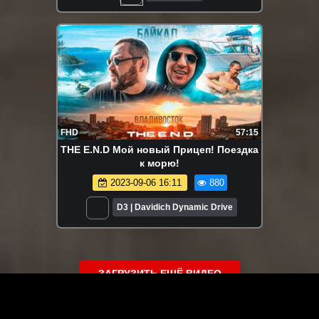
FHD
57:15
THE E.N.D Мой новый Прицеп! Поездка
к морю!
2023-09-06 16:11
880
D3 | Davidich Dynamic Drive
ЗАГРУЗИТЬ ЕЩЁ ВИДЕО