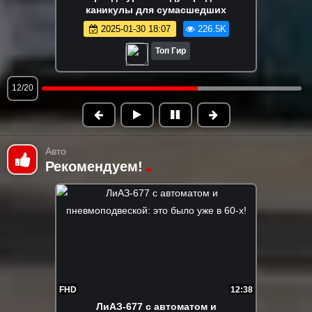
2024-10-19 09:05
225.8K
Топ Гир
13/20
Авто
Рекомендуем!
FHD
12:38
ЛиАЗ-677 с автоматом и