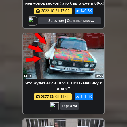
пневмоподвеской: это было уже в 60-х!
2022-10-21 17:02
140.6K
За рулем | Официальное
сообщество
FHD
8:55
Что будет если ПРИПЕНИТЬ машину к
стене?
2022-05-08 11:09
191.6K
Гараж 54