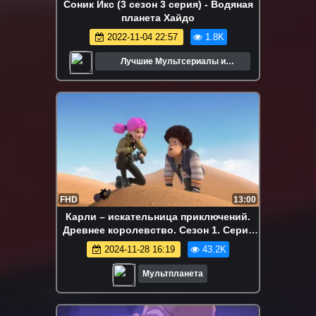
Соник Икс (3 сезон 3 серия) - Водяная
планета Хайдо
2022-11-04 22:57
1.8K
Лучшие Мультсериалы и
Мультфильмы
FHD
13:00
Карли – искательница приключений.
Древнее королевство. Сезон 1. Серия
16
2024-11-28 16:19
43.2K
Мультпланета