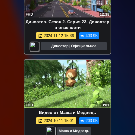
FHD
12:38
Диностер. Сезон 2. Серия 23. Диностер
в опасности
2024-11-12 15:36
403.9K
Диностер | Официальное
сообщество
FHD
3:01
Видео от Маша и Медведь
2024-10-11 15:01
203.0K
Маша и Медведь