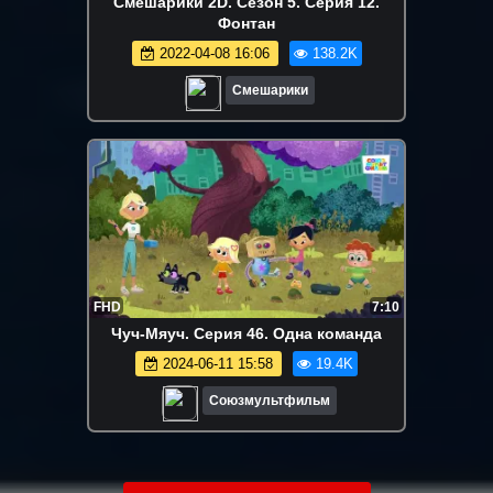
Смешарики 2D. Сезон 5. Серия 12.
Фонтан
2022-04-08 16:06
138.2K
Смешарики
FHD
7:10
Чуч-Мяуч. Серия 46. Одна команда
2024-06-11 15:58
19.4K
Союзмультфильм