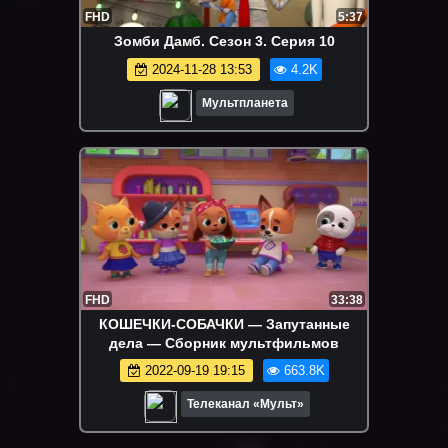
FHD
5:37
Зомби Дамб. Сезон 3. Серия 10
2024-11-28 13:53
4.2K
Мультпланета
FHD
33:38
КОШЕЧКИ-СОБАЧКИ — Запутанные
дела — Сборник мультфильмов
2022-09-19 19:15
663.8K
Телеканал «Мульт»