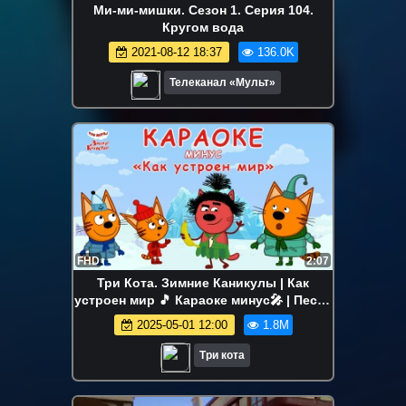
Ми-ми-мишки. Сезон 1. Серия 104.
Кругом вода
2021-08-12 18:37
136.0K
Телеканал «Мульт»
FHD
2:07
Три Кота. Зимние Каникулы | Как
устроен мир 🎵 Караоке минус🎤 | Песни
для детей 👶
2025-05-01 12:00
1.8M
Три кота