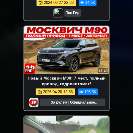
2024-09-27 22:38
14.6K
Топ Гир
FHD
13:40
Новый Москвич М90: 7 мест, полный
привод, гидроавтомат!
2026-04-20 12:36
196.3K
За рулем | Официальное
сообщество