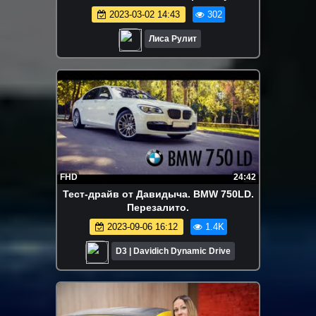
машины! Лиса Рулит.
2023-03-02 14:43
302
Лиса Рулит
FHD
24:42
Тест-драйв от Давидыча. BMW 750LD.
Перезалито.
2023-09-06 16:12
1.4K
D3 | Davidich Dynamic Drive