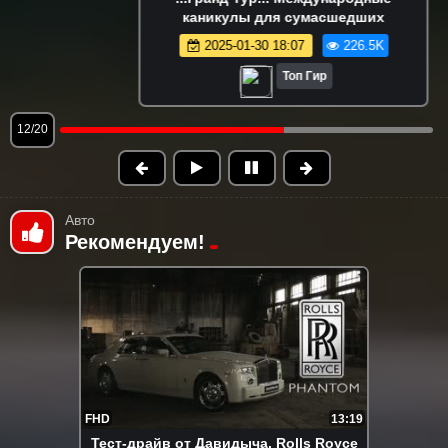
каникулы для сумасшедших
2025-01-30 18:07
226.5K
Топ Гир
13/20
Авто
Рекомендуем!
FHD
13:19
Тест-драйв от Давидыча. Rolls Royce