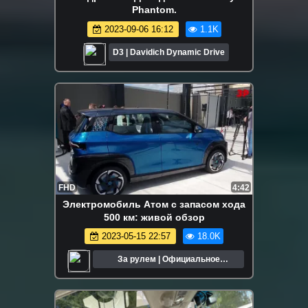
Phantom.
2023-09-06 16:12
1.1K
D3 | Davidich Dynamic Drive
FHD
4:42
Электромобиль Атом с запасом хода
500 км: живой обзор
2023-05-15 22:57
18.0K
За рулем | Официальное
сообщество