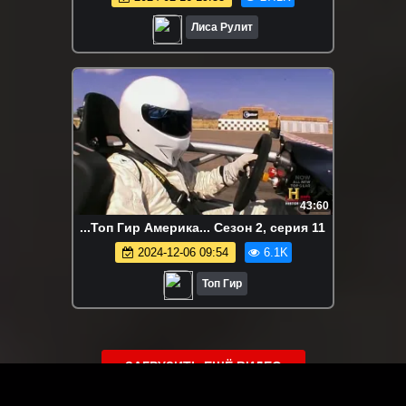
Лиса Рулит
43:60
...Топ Гир Америка... Сезон 2, серия 11
2024-12-06 09:54
6.1K
Топ Гир
ЗАГРУЗИТЬ ЕЩЁ ВИДЕО