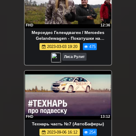
FHD
12:36
Мерседес Гелендваген / Mercedes
Gelandewagen - Покатушки на
внедорожниках:Гелендваген, Ленд
2023-03-03 19:20
475
Ровер, УАЗ Патриот и другие. Конец
истории.Лиса Рулит.
Лиса Рулит
FHD
13:12
Технарь часть №7 (АвтоБаферы)
2023-09-06 16:12
254