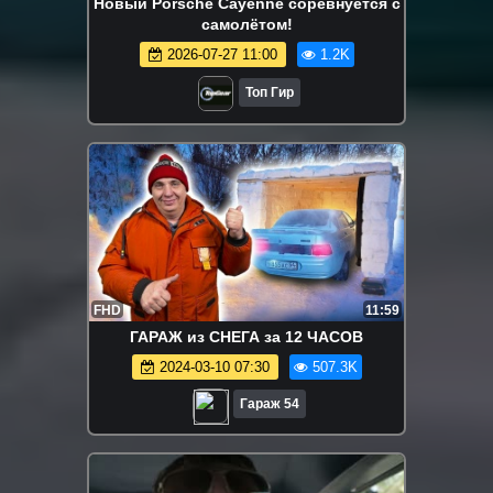
Новый Porsche Cayenne соревнуется с
самолётом!
2026-07-27 11:00
1.2K
Топ Гир
FHD
11:59
ГАРАЖ из СНЕГА за 12 ЧАСОВ
2024-03-10 07:30
507.3K
Гараж 54