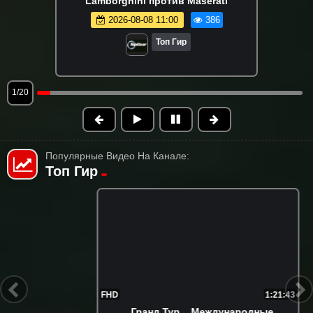
Lamborghini против Maserati
2026-08-08 11:00
386
Топ Гир
1/20
Популярные Видео На Канале:
Топ Гир
FHD
1:21:43
...Гранд Тур... Международные