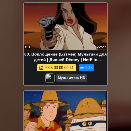
HD
22:27
69. Воплощение (Бэтмен) Мультики для
детей | Дисней Disney | NetFlix
Мультсериал
2025-03-09 09:41
1.4K
Мультимикс HD