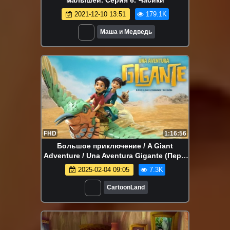
2021-12-10 13:51
179.1K
Маша и Медведь
FHD
1:16:56
Большое приключение / A Giant
Adventure / Una Aventura Gigante (Перу,
2023)
2025-02-04 09:05
7.3K
CartoonLand