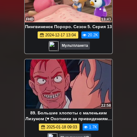
FHD
13:43
Пингвиненок Пороро. Сезон 5. Серия 13
2024-12-17 13:04
20.2K
Мультпланета
22:58
89. Большие хлопоты с маленьким
Лизуном (♥ Охотники за привидениями)
Мультики для детей мультсериалы
2025-01-18 09:03
1.7K
дисней Netflix