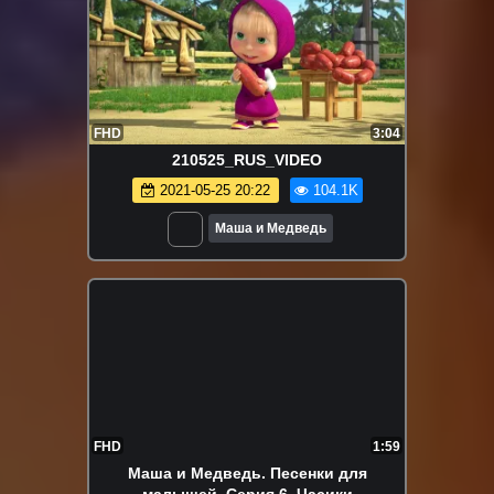
FHD
3:04
210525_RUS_VIDEO
2021-05-25 20:22
104.1K
Маша и Медведь
FHD
1:59
Маша и Медведь. Песенки для
малышей. Серия 6. Часики