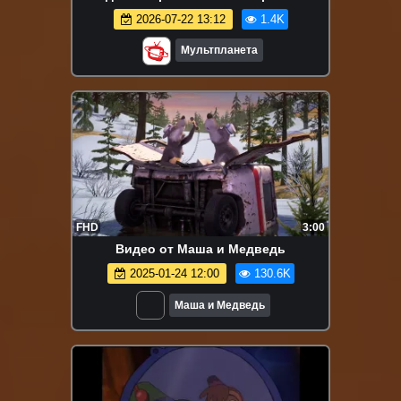
2026-07-22 13:12
1.4K
Мультпланета
FHD
3:00
Видео от Маша и Медведь
2025-01-24 12:00
130.6K
Маша и Медведь