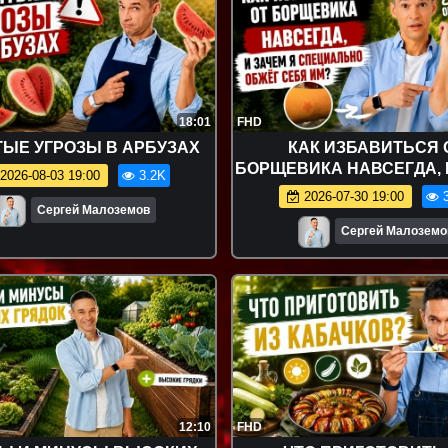
18:01
FHD
ЫЕ УГРОЗЫ В АРБУЗАХ
КАК ИЗБАВИТЬСЯ 
БОРЩЕВИКА НАВСЕГДА, 
2026-08-03 19:00
3.2K
Я СПЕЦИАЛЬНО ОБЖЁГ С
2026-07-30 19:00
3
Сергей Малоземов
Сергей Малоземо
12:10
FHD