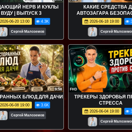
ДАЮЩИЙ НЕРВ И КУКЛЫ
КАКИЕ СРЕДСТВА 
ВУДУ | ВЫПУСК 3
АВТОЗАГАРА БЕЗОПА
2026-06-20 13:00
4.3K
2026-06-18 19:00
3
Сергей Малоземов
Сергей Малоземо
9:58
FHD
ОРАННЫХ БЛЮД ДЛЯ ДАЧИ
ТРЕКЕРЫ ЗДОРОВЬЯ П
СТРЕССА
2026-06-08 19:00
3.6K
2026-06-04 19:00
3
Сергей Малоземов
Сергей Малоземо