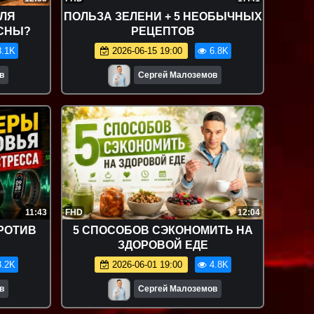
ДЛЯ
ПОЛЬЗА ЗЕЛЕНИ + 5 НЕОБЫЧНЫХ
СНЫ?
РЕЦЕПТОВ
.1K
2026-06-15 19:00
6.8K
в
Сергей Малоземов
11:43
FHD
12:04
РОТИВ
5 СПОСОБОВ СЭКОНОМИТЬ НА
ЗДОРОВОЙ ЕДЕ
.2K
2026-06-01 19:00
4.8K
в
Сергей Малоземов