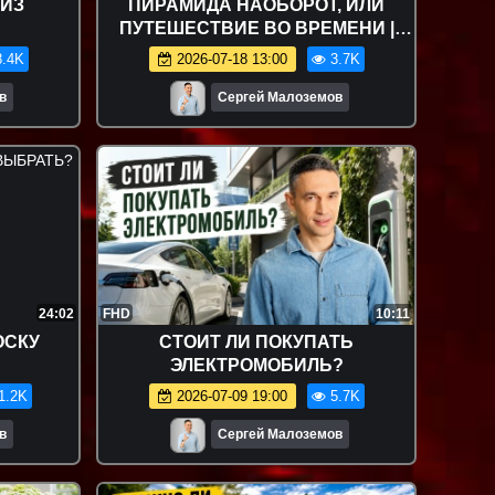
 ИЗ
ПИРАМИДА НАОБОРОТ, ИЛИ
ПУТЕШЕСТВИЕ ВО ВРЕМЕНИ |
ВЫПУСК 4
.4K
2026-07-18 13:00
3.7K
в
Сергей Малоземов
24:02
FHD
10:11
ОСКУ
СТОИТ ЛИ ПОКУПАТЬ
ЭЛЕКТРОМОБИЛЬ?
1.2K
2026-07-09 19:00
5.7K
в
Сергей Малоземов