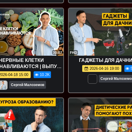
30:07
FHD
НЕРВНЫЕ КЛЕТКИ
ГАДЖЕТЫ ДЛЯ ДАЧН
НАВЛИВАЮТСЯ | ВЫПУСК
2026-04-16 19:00
5
1
026-04-18 15:00
10.2K
Сергей Малоземо
Сергей Малоземов