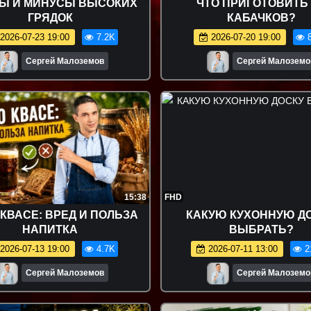
Ы И МИНУСЫ ВЫСОКИХ
ЧТО ПРИГОТОВИТЬ
ГРЯДОК
КАБАЧКОВ?
2026-07-23 19:00
7.2K
2026-07-20 19:00
8
Сергей Малоземов
Сергей Малоземо
15:38
FHD
 КВАСЕ: ВРЕД И ПОЛЬЗА
КАКУЮ КУХОННУЮ Д
НАПИТКА
ВЫБРАТЬ?
2026-07-13 19:00
4.7K
2026-07-11 13:00
2
Сергей Малоземов
Сергей Малоземо