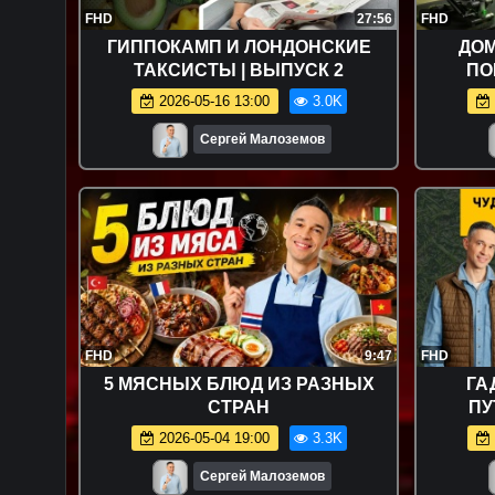
FHD
27:56
FHD
ГИППОКАМП И ЛОНДОНСКИЕ
ДО
ТАКСИСТЫ | ВЫПУСК 2
ПО
2026-05-16 13:00
3.0K
Сергей Малоземов
FHD
9:47
FHD
5 МЯСНЫХ БЛЮД ИЗ РАЗНЫХ
ГА
СТРАН
ПУ
2026-05-04 19:00
3.3K
Сергей Малоземов