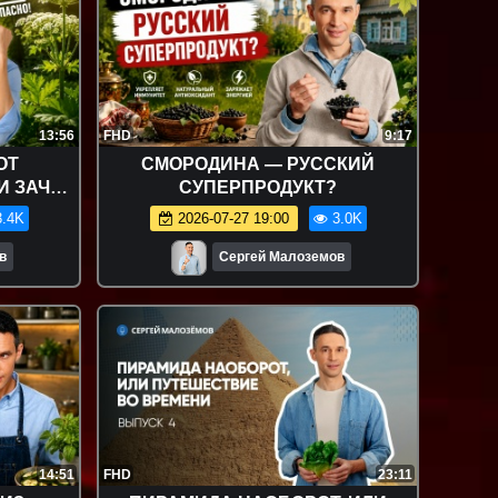
13:56
FHD
9:17
ОТ
СМОРОДИНА — РУССКИЙ
И ЗАЧЕМ
СУПЕРПРОДУКТ?
ЕБЯ ИМ?
.4K
2026-07-27 19:00
3.0K
в
Сергей Малоземов
14:51
FHD
23:11