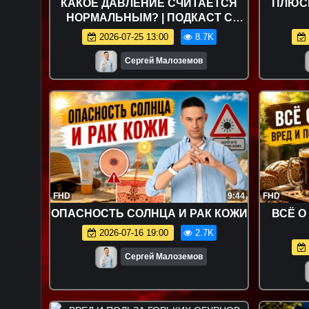
КАКОЕ ДАВЛЕНИЕ СЧИТАЕТСЯ
ПЛЮС
НОРМАЛЬНЫМ? | ПОДКАСТ С
ВРАЧОМ-КАРДИОЛОГОМ
2026-07-25 13:00
8.7K
Сергей Малоземов
FHD
9:44
FHD
ОПАСНОСТЬ СОЛНЦА И РАК КОЖИ
ВСЁ О
2026-07-16 19:00
2.7K
Сергей Малоземов