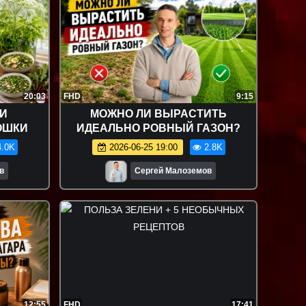
20:03
FHD
9:15
И
МОЖНО ЛИ ВЫРАСТИТЬ
ОШКИ
ИДЕАЛЬНО РОВНЫЙ ГАЗОН?
.0K
2026-06-25 19:00
2.8K
в
Сергей Малоземов
12:55
FHD
17:41