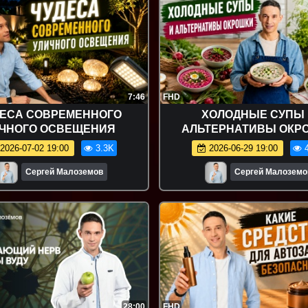
7:46
FHD
ДЕСА СОВРЕМЕННОГО
ХОЛОДНЫЕ СУПЫ 
ЧНОГО ОСВЕЩЕНИЯ
АЛЬТЕРНАТИВЫ ОКР
2026-07-02 19:00
3.3K
2026-06-29 19:00
4
Сергей Малоземов
Сергей Малоземо
28:00
FHD