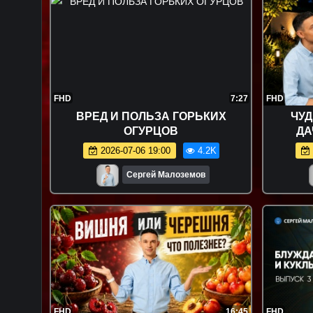
FHD
7:27
FHD
ВРЕД И ПОЛЬЗА ГОРЬКИХ
ЧУ
ОГУРЦОВ
ДА
2026-07-06 19:00
4.2K
Сергей Малоземов
FHD
16:45
FHD