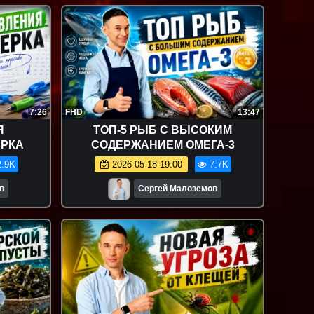
7:26
FHD
13:47
Я
ТОП-5 РЫБ С ВЫСОКИМ
ЕРКА
СОДЕРЖАНИЕМ ОМЕГА-3
.9K
2026-05-18 19:00
7.7K
в
Сергей Малоземов