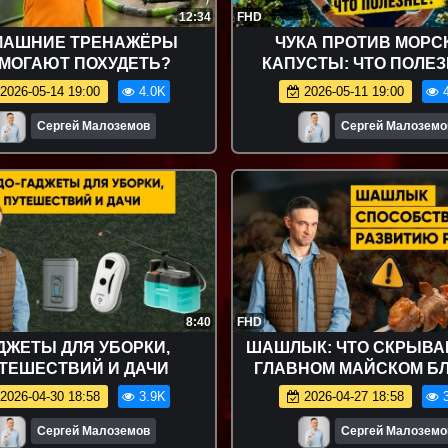
12:34
FHD
МАШНИЕ ТРЕНАЖЁРЫ
ЧУКА ПРОТИВ МОРС
МОГАЮТ ПОХУДЕТЬ?
КАПУСТЫ: ЧТО ПОЛЕ
2026-05-14 19:00
4.0K
2026-05-11 19:00
4
Сергей Малоземов
Сергей Малоземо
8:40
FHD
ДЖЕТЫ ДЛЯ УБОРКИ,
ШАШЛЫК: ЧТО СКРЫВА
ТЕШЕСТВИЙ И ДАЧИ
ГЛАВНОМ МАЙСКОМ Б
2026-04-30 18:58
3.9K
2026-04-27 18:58
3
Сергей Малоземов
Сергей Малоземо