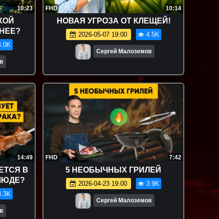
10:23
FHD
10:14
КОЙ
НОВАЯ УГРОЗА ОТ КЛЕЩЕЙ!
ЗНЕЕ?
2026-05-07 19:00
4.5K
.0K
Сергей Малоземов
в
14:49
FHD
7:42
ЕТСЯ В
5 НЕОБЫЧНЫХ ГРИЛЕЙ
ЛЮДЕ?
2026-04-23 19:00
3.9K
.3K
Сергей Малоземов
в