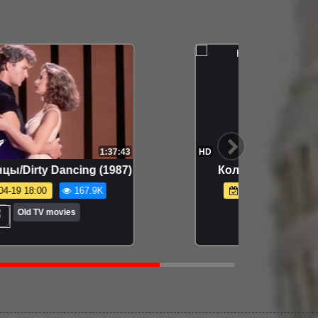
FHD
15:03:08
FHD
Зачарованные/Charmed - 7 сезон
Могучи
(1-22 серии) ❗СТС
Заряд/
Charge 
2025-06-22 07:00
156.3K
2
Old TV movies