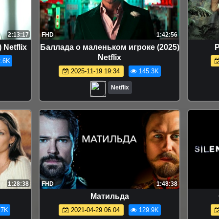
2:13:17
FHD
1:42:56
Netflix
Баллада о маленьком игроке (2025)
Р
Netflix
.6K
2025-11-19 19:34
145.3K
Netflix
1:28:38
FHD
1:48:38
Матильда
.7K
2021-04-29 06:04
129.9K