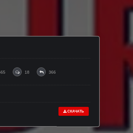
665
18
366
СКАЧАТЬ