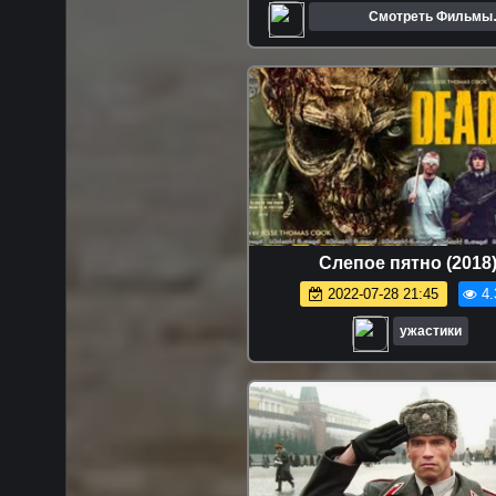
Смотреть Фильмы
Онлайн.Трейлеры.Кин
Слепое пятно (2018
2022-07-28 21:45
4.
ужастики