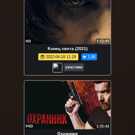
HD
1:12:05
Конец света (2021)
2022-04-19 11:29
1.0K
ужастики
FHD
1:31:42
Охранник