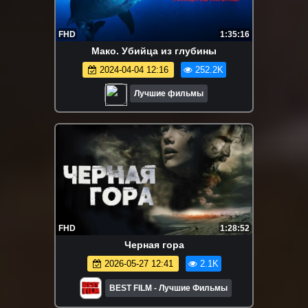
FHD
1:35:16
Мако. Убийца из глубины
2024-04-04 12:16
252.2K
Лучшие фильмы
FHD
1:28:52
Черная гора
2026-05-27 12:41
2.1K
BEST FILM - Лучшие Фильмы