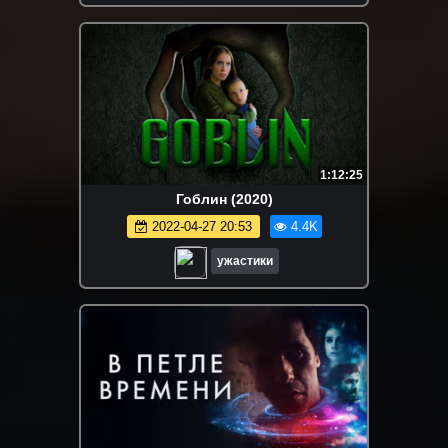
1:12:25
Гоблин (2020)
2022-04-27 20:53
4.4K
ужастики