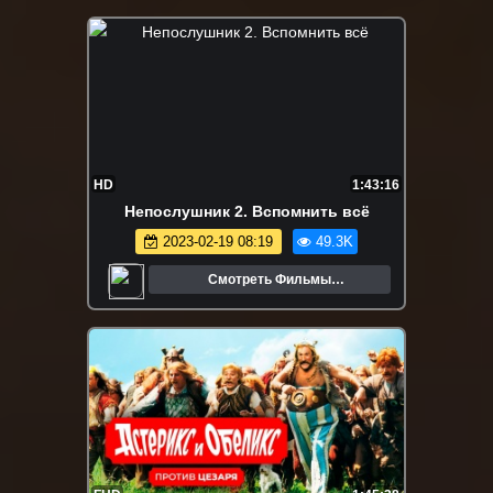
HD
1:43:16
Непослушник 2. Вспомнить всё
2023-02-19 08:19
49.3K
Смотреть Фильмы
Онлайн.Трейлеры.Кино.