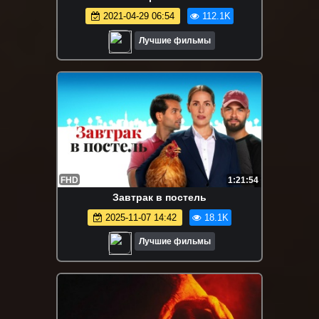
2021-04-29 06:54
112.1K
Лучшие фильмы
FHD
1:21:54
Завтрак в постель
2025-11-07 14:42
18.1K
Лучшие фильмы