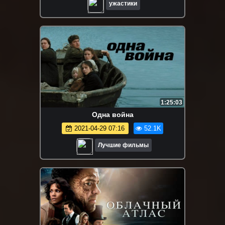
ужастики
1:25:03
Одна война
2021-04-29 07:16
52.1K
Лучшие фильмы