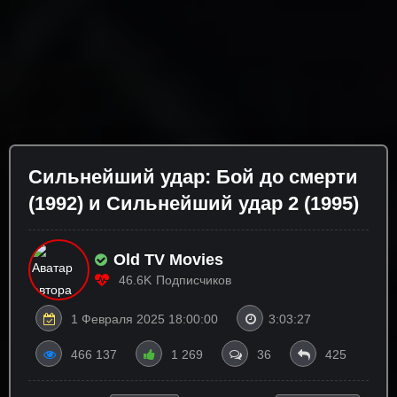
Сильнейший удар: Бой до смерти
(1992) и Сильнейший удар 2 (1995)
Old TV Movies
46.6K
Подписчиков
1 Февраля 2025 18:00:00
3:03:27
466 137
1 269
36
425