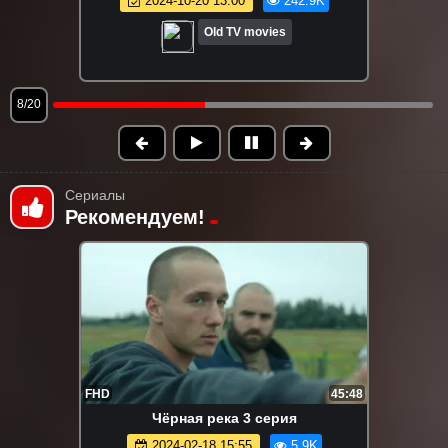
2024-11-27 07:00
239.7K
Old TV movies
9/20
Сериалы
Рекомендуем!
FHD
45:48
Чёpнaя peкa 3 серия
2024-02-18 15:55
5.9K