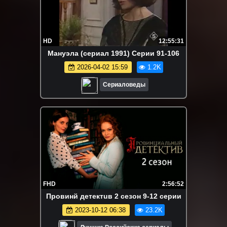
HD
12:55:31
Мануэла (сериал 1991) Серии 91-106
2026-04-02 15:59
1.2K
Сериаловеды
FHD
2:56:52
Пpoвинй дeтeктuв 2 сезон 9-12 серии
2023-10-12 06:38
23.2K