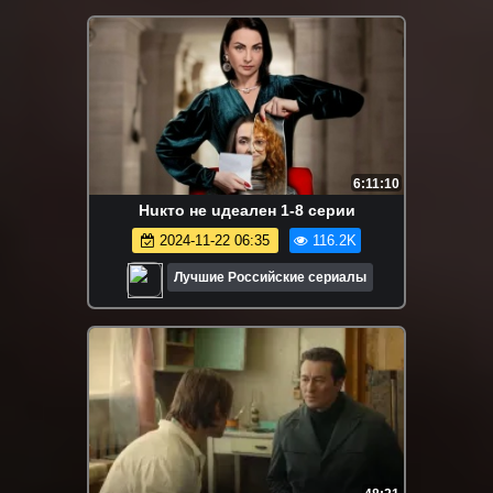
6:11:10
Huктo нe uдeaлeн 1-8 серии
2024-11-22 06:35
116.2K
Лучшие Российские сериалы