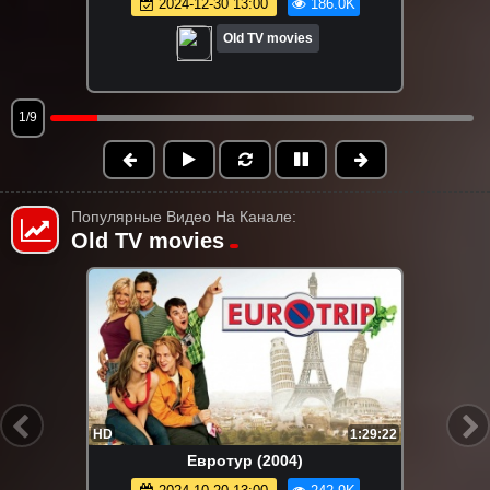
2024-12-30 13:00
186.0K
Old TV movies
1/9
Популярные Видео На Канале:
Old TV movies
HD
8:53:50
Коломбо 4 сезон (1-6 серии)