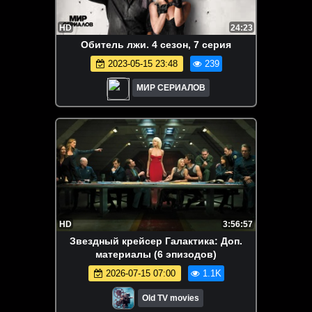
HD
24:23
Oбитeль лжи. 4 сезон, 7 серия
2023-05-15 23:48
239
МИР СЕРИАЛОВ
HD
3:56:57
Звездный крейсер Галактика: Доп.
материалы (6 эпизодов)
2026-07-15 07:00
1.1K
Old TV movies