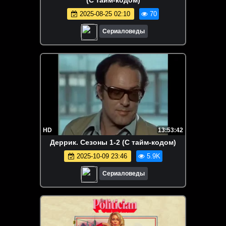
(С тайм-кодом)
2025-08-25 02:10
70
Сериаловеды
HD
13:53:42
Деррик. Сезоны 1-2 (С тайм-кодом)
2025-10-09 23:46
5.9K
Сериаловеды