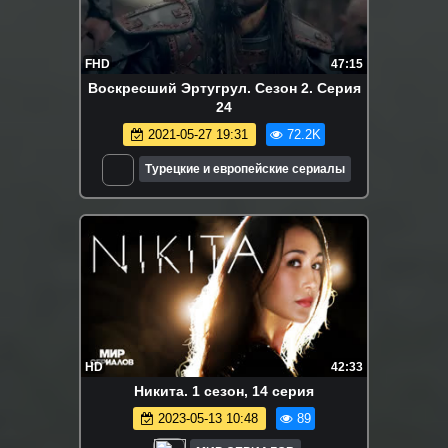
FHD
47:15
Воскресший Эртугрул. Сезон 2. Серия
24
2021-05-27 19:31
72.2K
Турецкие и европейские сериалы
HD
42:33
Hикитa. 1 сезон, 14 серия
2023-05-13 10:48
89