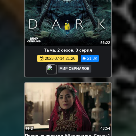
56:22
Tьмa. 2 сезон, 3 серия
2023-07-14 21:26
21.3K
МИР СЕРИАЛОВ
FHD
43:54
Права на престол Абдулхамид. Сезон 1.