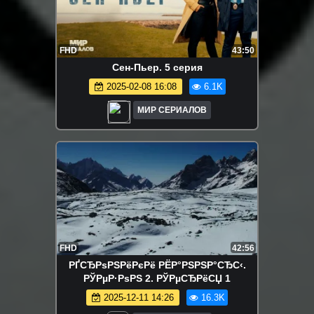
FHD
43:50
Сен-Пьер. 5 серия
2025-02-08 16:08
6.1K
МИР СЕРИАЛОВ
FHD
42:56
РҐСЂРѕРЅРёРєРё РЁР°РЅРЅР°СЂС‹.
РЎРµР·РѕРЅ 2. РЎРµСЂРёСЏ 1
2025-12-11 14:26
16.3K