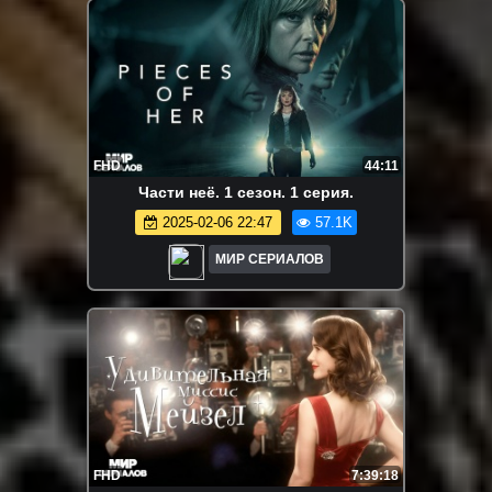
FHD
44:11
Части неё. 1 сезон. 1 серия.
2025-02-06 22:47
57.1K
МИР СЕРИАЛОВ
FHD
7:39:18