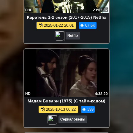
FHD
23:03:32
Каратель 1-2 сезон (2017-2019) Netflix
2025-01-22 20:01
67.6K
Netflix
HD
4:38:20
Мадам Бовари (1975) (С тайм-кодом)
2025-10-13 00:22
399
Сериаловеды