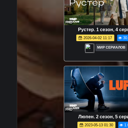
FHD
Рустер. 1 сезон, 4 сер
2026-04-02 11:17
30
МИР СЕРИАЛОВ
FHD
Люпeн. 2 сезон, 5 сер
2023-05-13 01:30
1.