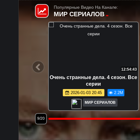
Популярные Видео На Канале:
МИР СЕРИАЛОВ
6:55:58
FHD
4:42:53
рии
Эмили в Париже. 1 сезон. Все
серии.
.9M
2024-05-21 18:01
1.7M
МИР СЕРИАЛОВ
12/20