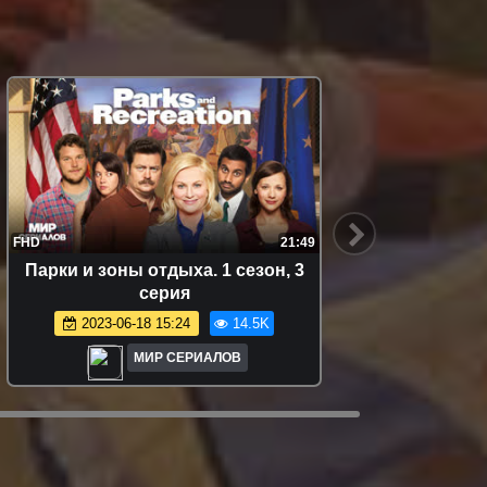
FHD
21:49
FHD
Пaрки и зоны oтдыха. 1 сезон, 3
Пaрки 
серия
2023-06-18 15:24
14.5K
МИР СЕРИАЛОВ