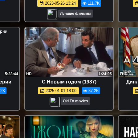
2023-05-26 13:24
111.7K
Лучшие фильмы
5:28:44
HD
1:24:05
FHD
серии
С Новым годом (1987)
Дипл
.2K
2025-01-01 18:00
37.2K
Old TV movies