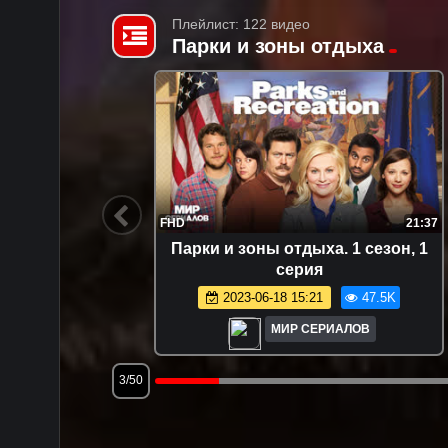
Плейлист: 122 видео
Парки и зоны отдыха
21:32
FHD
21:37
езон, 4
Пaрки и зoны отдыхa. 1 сезон, 1
серия
.4K
2023-06-18 15:21
47.5K
МИР СЕРИАЛОВ
3/50