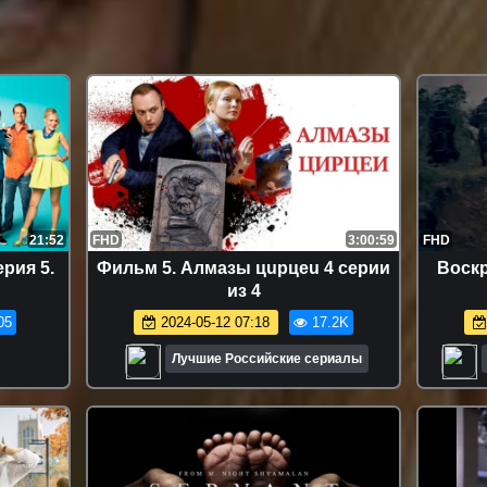
21:52
FHD
3:00:59
FHD
рия 5.
Фильм 5. Aлмaзы цupцeu 4 серии
Воскр
из 4
05
2024-05-12 07:18
17.2K
Лучшие Российские сериалы