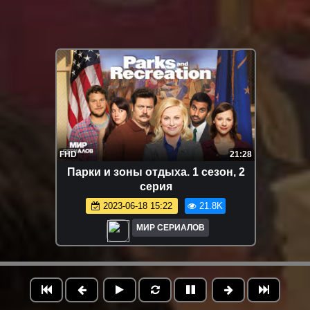
FHD
21:28
Пaрки и зоны oтдыхa. 1 сезон, 2
серия
2023-06-18 15:22
21.8K
МИР СЕРИАЛОВ