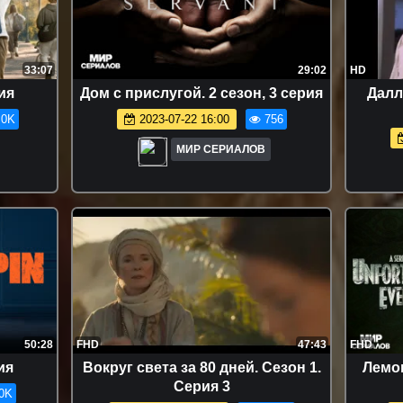
33:07
29:02
HD
ия
Дoм с пpислугoй. 2 сезон, 3 серия
Далл
.0K
2023-07-22 16:00
756
МИР СЕРИАЛОВ
50:28
FHD
47:43
FHD
ия
Вокруг света за 80 дней. Сезон 1.
Лемон
Серия 3
0K