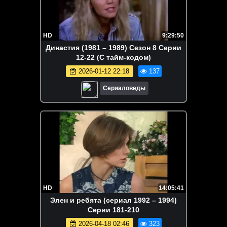
HD
9:29:50
Династия (1981 – 1989) Сезон 8 Серии
12-22 (С тайм-кодом)
2026-01-12 22:18
137
Сериаловеды
HD
14:05:41
Элен и ребята (сериал 1992 – 1994)
Серии 181-210
2026-04-18 02:46
323