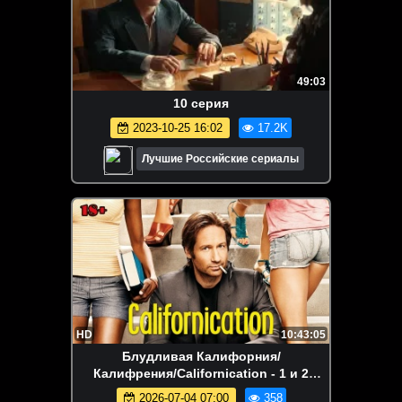
49:03
10 серия
2023-10-25 16:02
17.2K
Лучшие Российские сериалы
HD
10:43:05
Блудливая Калифорния/
Калифрения/Californication - 1 и 2
сезоны (24 серии)
2026-07-04 07:00
358