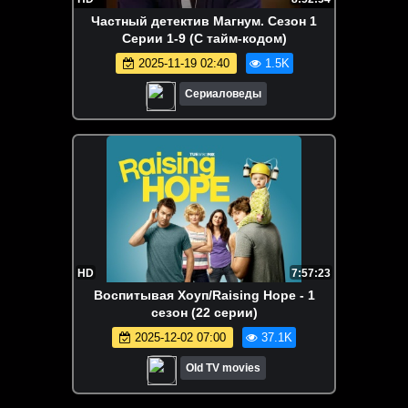
Частный детектив Магнум. Сезон 1
Серии 1-9 (С тайм-кодом)
2025-11-19 02:40
1.5K
Сериаловеды
HD
7:57:23
Воспитывая Хоуп/Raising Hope - 1
сезон (22 серии)
2025-12-02 07:00
37.1K
Old TV movies