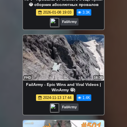
😂 сборник абсолютных провалов
2026-01-08 19:03
3.3K
FailArmy
FHD
16:30
FailArmy - Epic Wins and Viral Videos |
WinArmy 🤩)
2024-11-13 17:44
1.4K
FailArmy