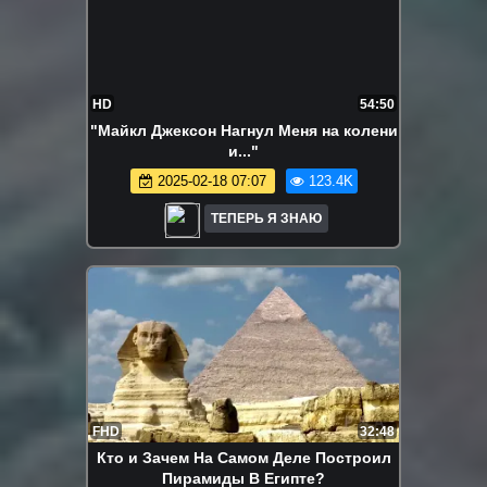
HD
54:50
"Майкл Джексон Нагнул Меня на колени
и..."
2025-02-18 07:07
123.4K
ТЕПЕРЬ Я ЗНАЮ
FHD
32:48
Кто и Зачем На Самом Деле Построил
Пирамиды В Египте?