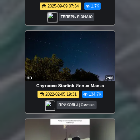
2025-09-09 07:34
1.7K
ТЕПЕРЬ Я ЗНАЮ
HD
2:06
Спутники Starlink Илона Маска
2022-02-05 19:31
134.7K
ПРИКОЛЫ | Смеяка