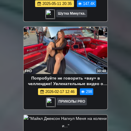
2025-05-11 20:35
147.4K
Шутка Минутка.
FHD
30:48
Попробуйте не говорить «вау» в
челлендже! Увлекательные видео о
том, как рабочие идеально выполняют
2026-02-17 12:46
298
свою работу #104 Wow Up
ПРИКОЛЫ PRO