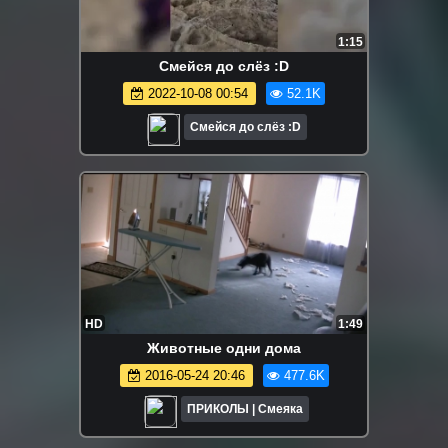
1:15
Смейся до слёз :D
2022-10-08 00:54
52.1K
Смейся до слёз :D
HD
1:49
Животные одни дома
2016-05-24 20:46
477.6K
ПРИКОЛЫ | Смеяка