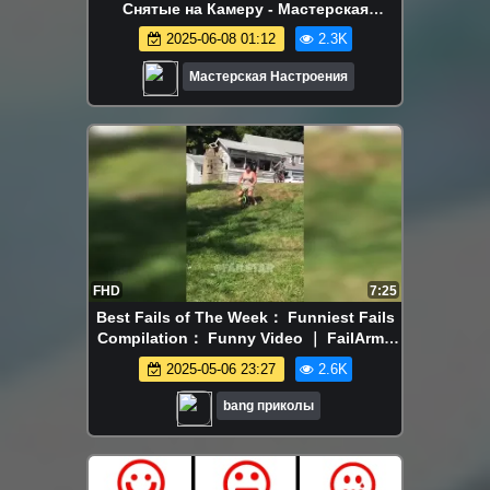
Снятые на Камеру - Мастерская
Настроения
2025-06-08 01:12
2.3K
Мастерская Настроения
FHD
7:25
Best Fails of The Week： Funniest Fails
Compilation： Funny Video ｜ FailArmy
part - 42
2025-05-06 23:27
2.6K
bang приколы