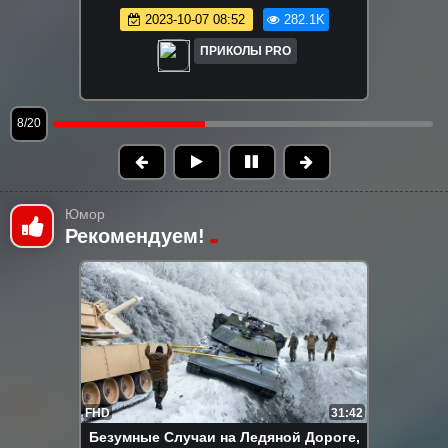
собаками 2025 года😜Постарайся не
смеяться😜
2025-05-09 09:58
258.3K
ПРИКОЛЫ PRO
9/20
Юмор
Рекомендуем!
FHD
31:42
Безумные Случаи на Ледяной Дороге,