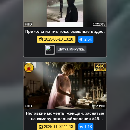
FHD
1:21:05
Приколы из тик-тока, смешные видео.
2025-05-10 13:18
2.6K
Шутка Минутка.
FHD
23:08
Неловкие моменты женщин, заснятые
на камеру видеонаблюдения #45
Попробуй не рассмеяться Подборка
2025-11-02 11:13
1.1K
мгновенных сожалений 2025