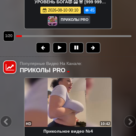
УРОВЕНЬ БОГА🤣 🥶 🚨 [999 999
НЕВОЗМОЖНО НЕ СМЕЯТЬСЯ] 😂 Очень
2026-08-10 00:10
45
Смешные Смеющиеся Видео 2026 🤩 (4).
ПРИКОЛЫ PRO
1/20
Популярные Видео На Канале:
ПРИКОЛЫ PRO
FHD
30:02
Кошки ПРОТИВ собак Подборка