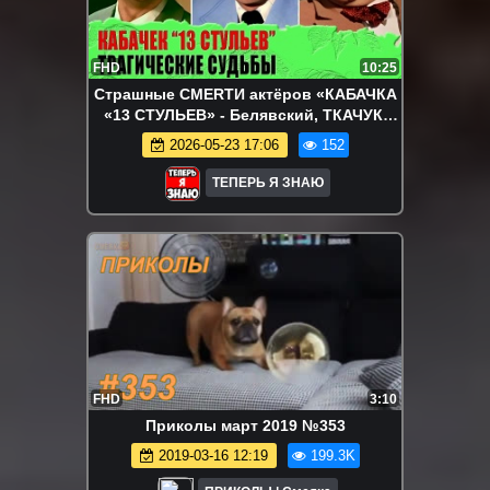
FHD
10:25
Страшные СМЕRТИ актёров «КАБАЧКА
«13 СТУЛЬЕВ» - Белявский, ТКАЧУК,
Ронинсон
2026-05-23 17:06
152
ТЕПЕРЬ Я ЗНАЮ
FHD
3:10
Приколы март 2019 №353
2019-03-16 12:19
199.3K