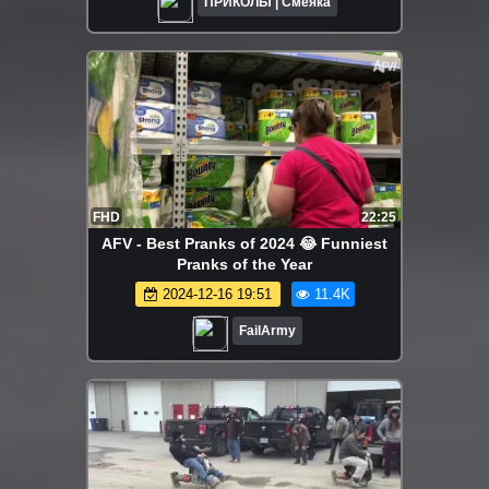
ПРИКОЛЫ | Смеяка
FHD
22:25
AFV - Best Pranks of 2024 😂 Funniest
Pranks of the Year
2024-12-16 19:51
11.4K
FailArmy