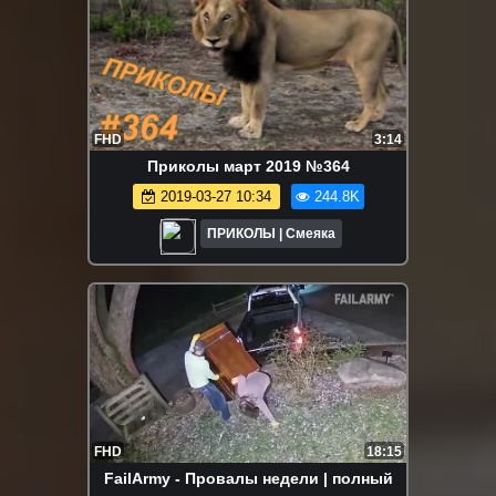
FHD
3:14
Приколы март 2019 №364
2019-03-27 10:34
244.8K
ПРИКОЛЫ | Смеяка
FHD
18:15
FailArmy - Провалы недели | полный