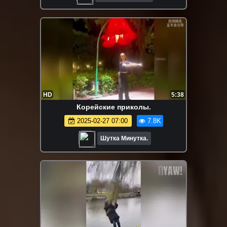
HD
5:38
Корейские приколы.
2025-02-27 07:00
7.8K
Шутка Минутка.