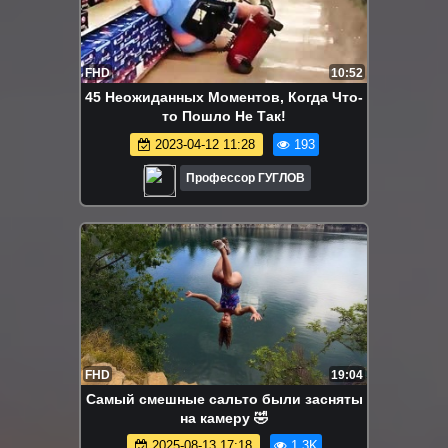
FHD
10:52
45 Неожиданных Моментов, Когда Что-
то Пошло Не Так!
2023-04-12 11:28
193
Профессор ГУГЛОВ
FHD
19:04
Самый смешные сальто были засняты
на камеру 🤣
2025-08-13 17:18
1.3K