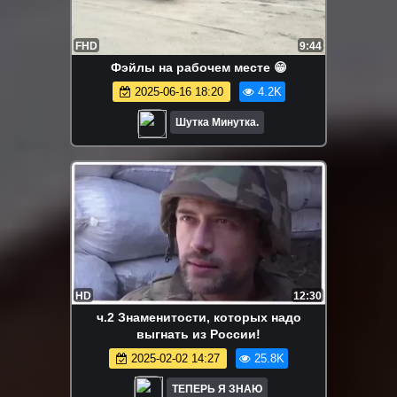
FHD
9:44
Фэйлы на рабочем месте 😁
2025-06-16 18:20
4.2K
Шутка Минутка.
HD
12:30
ч.2 Знаменитости, которых надо
выгнать из России!
2025-02-02 14:27
25.8K
ТЕПЕРЬ Я ЗНАЮ