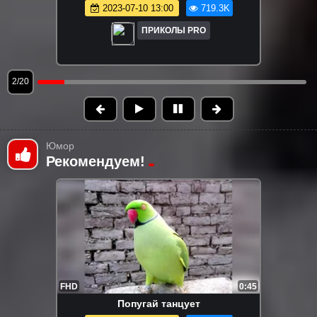
веселых видео о кошках и собаках
2025-01-27 00:06
536.2K
ПРИКОЛЫ PRO
3/20
Юмор
Рекомендуем!
FHD
0:45
Попугай танцует