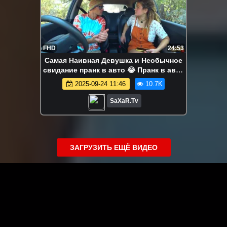
FHD
24:53
Самая Наивная Девушка и Необычное
свидание пранк в авто 😂 Пранк в авто
прикол юмор и Шепелявый Сахар Тв 🔥
2025-09-24 11:46
10.7K
SaXaR.Tv
ЗАГРУЗИТЬ ЕЩЁ ВИДЕО
О сайте