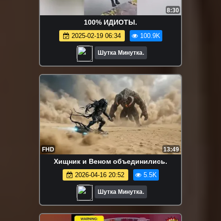
8:30
100% ИДИОТЫ.
2025-02-19 06:34
100.9K
Шутка Минутка.
FHD
13:49
Хищник и Веном объединились.
2026-04-16 20:52
5.5K
Шутка Минутка.