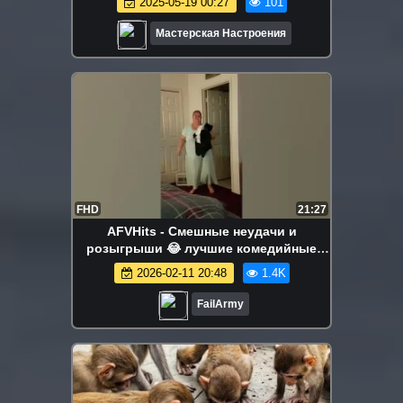
2025-05-19 00:27
101
Мастерская Настроения
FHD
21:27
AFVHits - Смешные неудачи и
розыгрыши 😂 лучшие комедийные
подборки
2026-02-11 20:48
1.4K
FailArmy