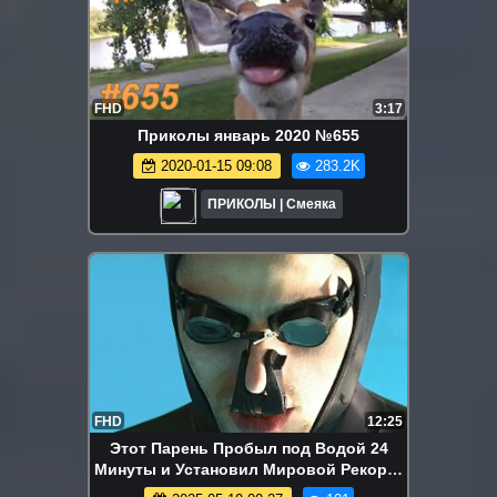
FHD
3:17
Приколы январь 2020 №655
2020-01-15 09:08
283.2K
ПРИКОЛЫ | Смеяка
FHD
12:25
Этот Парень Пробыл под Водой 24
Минуты и Установил Мировой Рекорд!
- Мастерская Настроения