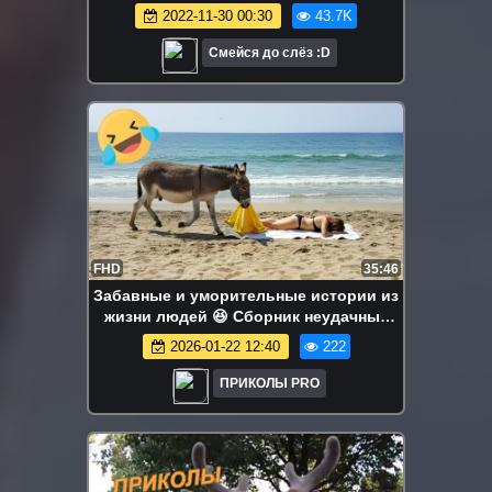
2022-11-30 00:30
43.7K
Смейся до слёз :D
FHD
35:46
Забавные и уморительные истории из
жизни людей 😆 Сборник неудачных
моментов 2026 года. Лучшие провалы
2026-01-22 12:40
222
недели #68
ПРИКОЛЫ PRO