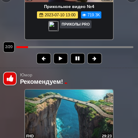
Кошки ПРОТИВ собак Подборка
веселых видео о кошках и собаках
2025-01-27 00:06
536.2K
ПРИКОЛЫ PRO
3/20
Юмор
Рекомендуем!
FHD
29:23