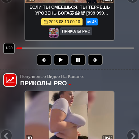
ЕСЛИ ТЫ СМЕЕШЬСЯ, ТЫ ТЕРЯЕШЬ
УРОВЕНЬ БОГА🤣 🥶 🚨 [999 999
НЕВОЗМОЖНО НЕ СМЕЯТЬСЯ] 😂 Очень
2026-08-10 00:10
45
Смешные Смеющиеся Видео 2026 🤩 (4).
ПРИКОЛЫ PRO
1/20
Популярные Видео На Канале:
ПРИКОЛЫ PRO
FHD
30:02