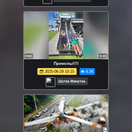
FHD
9:05
Приколы!!!!
2025-06-29 10:15
4.3K
Шутка Минутка.