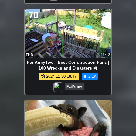
FHD
11:12
FailArmyTwo - Best Construction Fails |
100 Wrecks and Disasters 🚜
2024-11-30 18:47
2.1K
FailArmy