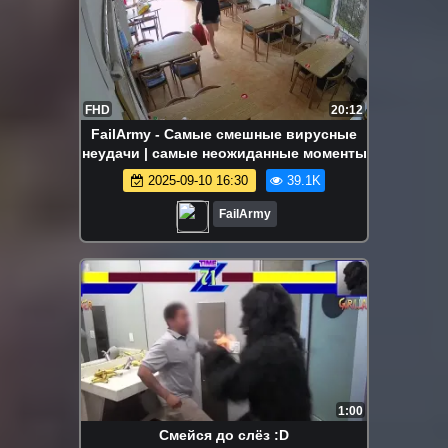
FHD
20:12
FailArmy - Самые смешные вирусные
неудачи | самые неожиданные моменты
2025-09-10 16:30
39.1K
FailArmy
1:00
Смейся до слёз :D