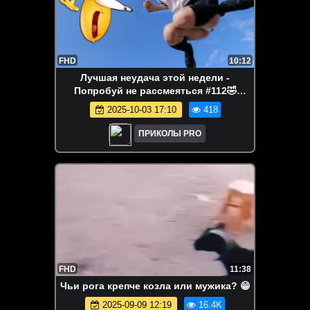
FHD
10:12
Лучшая неудача этой недели -
Попробуй не рассмеяться #112🤣
Подборка смешных неудач 2025
2025-10-03 17:10
418
ПРИКОЛЫ PRO
FHD
11:38
Чьи рога крепче козла или мужика? 😁
2025-09-09 12:19
16.4K