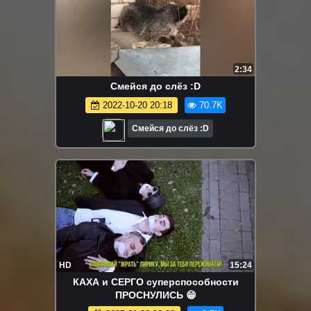
2:34
Смейся до слёз :D
2022-10-20 20:18
70.7K
Смейся до слёз :D
HD
15:24
КАХА и СЕРГО суперспособности
ПРОСНУЛИСЬ 😁