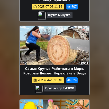
30 минут приколов.
2025-07-07 11:14
607
Шутка Минутка.
FHD
10:41
Самые Крутые Работники в Мире,
Которые Делают Нереальные Вещи
2023-04-26 11:40
524
Профессор ГУГЛОВ