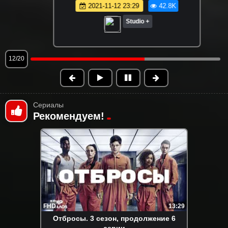
2021-11-12 23:29
42.8K
Studio +
13/20
Сериалы
Рекомендуем!
FHD
13:29
Отбросы. 3 сезон, продолжение 6
серии