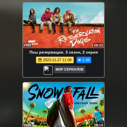
FHD
29:33
Псы резервации. 3 сезон, 2 серия
2023-11-27 11:08
1.4K
МИР СЕРИАЛОВ
FHD
39:14