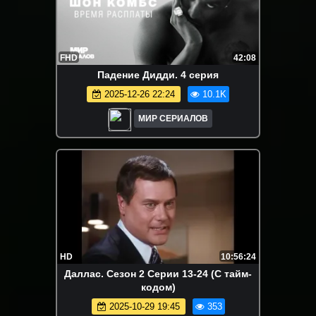
FHD
42:08
Падение Дидди. 4 серия
2025-12-26 22:24
10.1K
МИР СЕРИАЛОВ
HD
10:56:24
Даллас. Сезон 2 Серии 13-24 (С тайм-
кодом)
2025-10-29 19:45
353