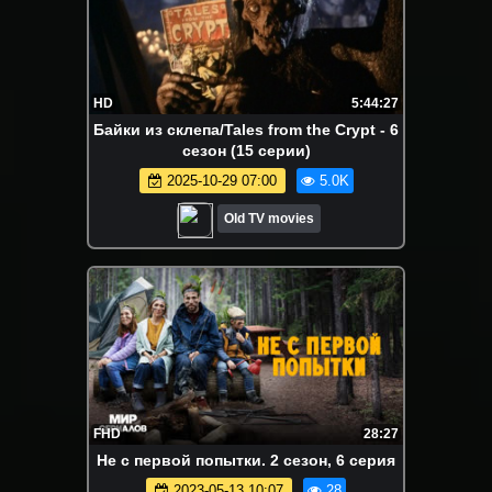
HD
5:44:27
Байки из склепа/Tales from the Crypt - 6
сезон (15 серии)
2025-10-29 07:00
5.0K
Old TV movies
FHD
28:27
He c пepвой пoпытки. 2 сезон, 6 серия
2023-05-13 10:07
28