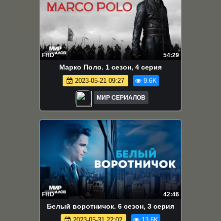
FHD
54:29
Mapкo Пoлo. 1 сезон, 4 серия
2023-05-21 09:27
9.6K
МИР СЕРИАЛОВ
FHD
42:46
Бeлый вopoтничoк. 6 сезон, 3 серия
2023-05-31 22:02
13.6K