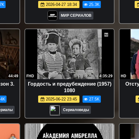
7K
2026-04-27 18:34
25.3K
МИР СЕРИАЛОВ
44:49
FHD
4:35:29
HD
зон 3.
Гордость и предубеждение (1957)
Отсту
1080
.4K
2025-06-22 23:45
27.5K
сериалы
Сериаловеды