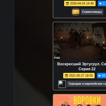
2026-04-24 14:40
1.
Сериаловеды
FHD
Воскресший Эртугрул. Се
Серия 22
2021-05-27 19:55
65
Турецкие и европейские 