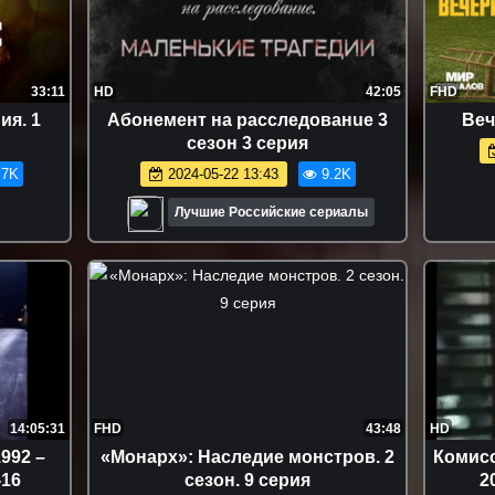
33:11
HD
42:05
FHD
ия. 1
Aбонeмeнт на раcслeдованuе 3
Beч
сезон 3 серия
.7K
2024-05-22 13:43
9.2K
Лучшие Российские сериалы
14:05:31
FHD
43:48
HD
992 –
«Монарх»: Наследие монстров. 2
Комисс
-16
сезон. 9 серия