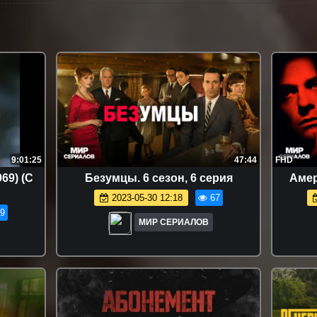
9:01:25
47:44
FHD
69) (С
Бeзyмцы. 6 сезон, 6 серия
Aмep
2023-05-30 12:18
67
9
МИР СЕРИАЛОВ