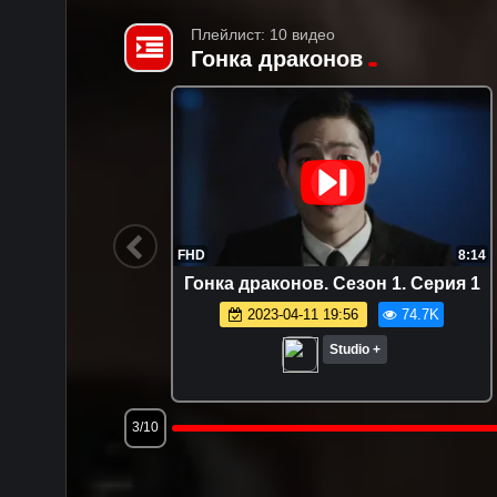
Плейлист: 10 видео
Гонка драконов
11:18
FHD
8:14
Серия 10
Гонка драконов. Сезон 1. Серия 1
.1K
2023-04-11 19:56
74.7K
Studio +
3/10