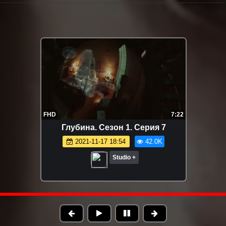
9:14
FHD
12:29
я 6
Мадам Голливуд. Сезон 1. Серия 4
2021-11-17 19:08
41.3K
Studio +