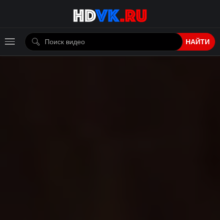
НАЙТИ