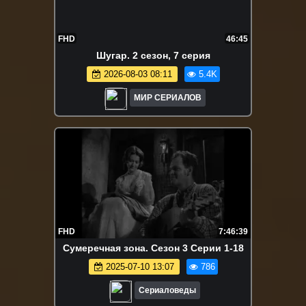
FHD
46:45
Шугар. 2 сезон, 7 серия
2026-08-03 08:11
5.4K
МИР СЕРИАЛОВ
FHD
7:46:39
Сумеречная зона. Сезон 3 Серии 1-18
2025-07-10 13:07
786
Сериаловеды