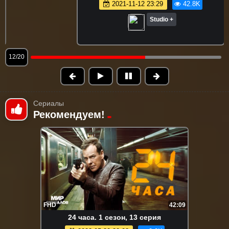
2021-11-12 23:29
42.8K
Studio +
12/20
Сериалы
Рекомендуем!
FHD
42:09
24 часа. 1 сезон, 13 серия