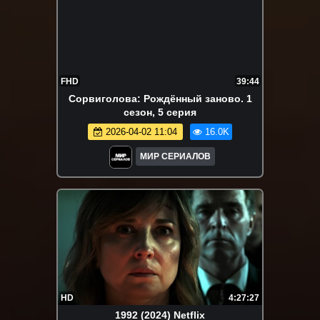
FHD
39:44
Сорвиголова: Рождённый заново. 1
сезон, 5 серия
2026-04-02 11:04
16.0K
МИР СЕРИАЛОВ
HD
4:27:27
1992 (2024) Netflix