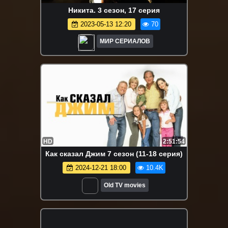
Hикитa. 3 сезон, 17 серия
2023-05-13 12:20
70
МИР СЕРИАЛОВ
HD
2:51:54
Как сказал Джим 7 сезон (11-18 серия)
2024-12-21 18:00
10.4K
Old TV movies