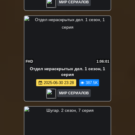
МИР СЕРИАЛОВ
FHD
1:06:01
Отдел нераскрытых дел. 1 сезон, 1
серия
2025-06-30 23:28
387.5K
МИР СЕРИАЛОВ