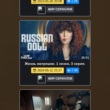
2023-05-30 20:08
2.0K
МИР СЕРИАЛОВ
FHD
26:01
Жизнь матрешки. 1 сезон. 3 серия.
2024-05-12 23:27
7.4K
МИР СЕРИАЛОВ