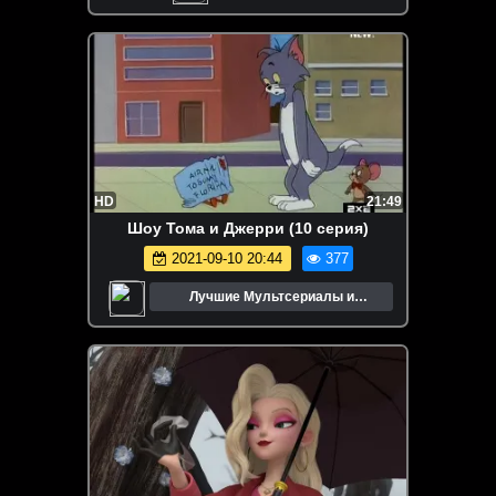
HD
21:49
Шоу Тома и Джерри (10 серия)
2021-09-10 20:44
377
Лучшие Мультсериалы и
Мультфильмы