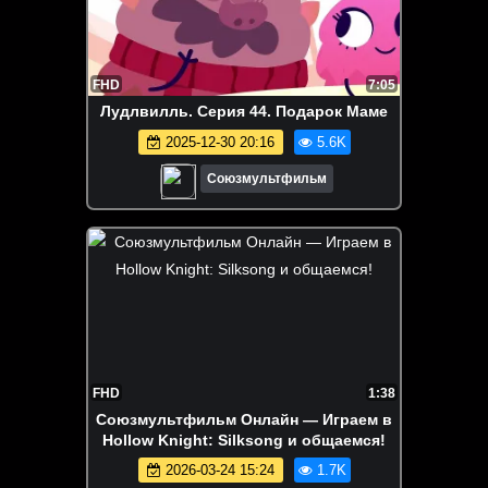
FHD
7:05
Лудлвилль. Серия 44. Подарок Маме
2025-12-30 20:16
5.6K
Союзмультфильм
FHD
1:38
Союзмультфильм Онлайн — Играем в
Hollow Knight: Silksong и общаемся!
2026-03-24 15:24
1.7K