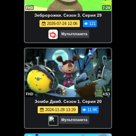
FHD
7:29
Зебророжки. Сезон 3. Серия 29
2026-07-24 12:06
121
Мультпланета
FHD
4:53
Зомби Дамб. Сезон 1. Серия 20
2024-11-28 13:29
11.9K
Мультпланета