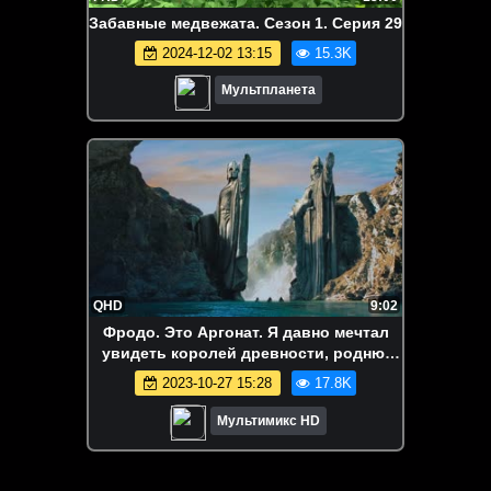
Забавные медвежата. Сезон 1. Серия 29
2024-12-02 13:15
15.3K
Мультпланета
QHD
9:02
Фродо. Это Аргонат. Я давно мечтал
увидеть королей древности, родню.
(Властелин Колец: Братство кольца)
2023-10-27 15:28
17.8K
[Полный экран]
Мультимикс HD