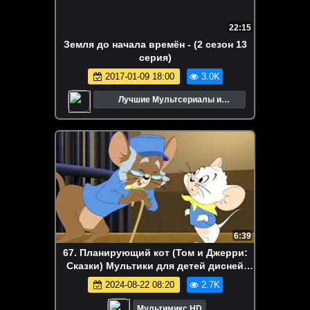
22:15
Земля до начала времён - (2 сезон 13
серия)
2017-01-09 18:00
3.0K
Лучшие Мультсериалы и
Мультфильмы
6:39
67. Планирующий кот (Том и Джерри:
Сказки) Мультики для детей дисней
disney сериалы Netflix
2024-08-22 08:20
2.7K
Мультимикс HD