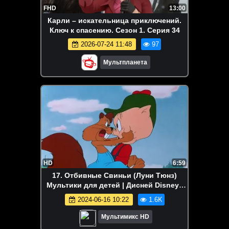
FHD
13:00
Карли – искательница приключений.
Ключ к спасению. Сезон 1. Серия 34
2026-07-24 11:48
97
Мультпланета
HD
6:59
17. Отбивные Свиньи (Луни Тюнз)
Мультики для детей | Дисней Disney |
Сериалы Netflix | Старые мультики
2024-06-16 10:22
1.6K
Мультимикс HD