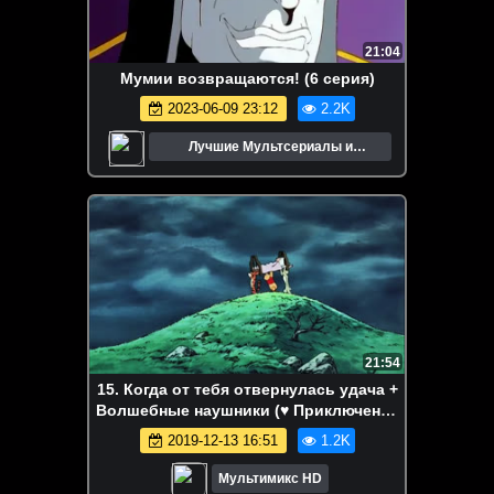
21:04
Мумии возвращаются! (6 серия)
2023-06-09 23:12
2.2K
Лучшие Мультсериалы и
Мультфильмы
21:54
15. Когда от тебя отвернулась удача +
Волшебные наушники (♥ Приключения
Винни-Пуха) Мультики все серии для
2019-12-13 16:51
1.2K
детей мультсериалы
Мультимикс HD