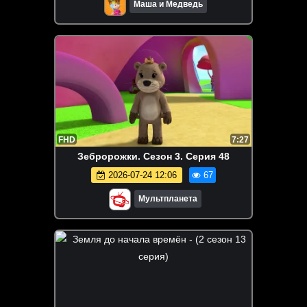
Маша и Медведь
FHD
7:27
Зебророжки. Сезон 3. Серия 48
2026-07-24 12:06
67
Мультпланета