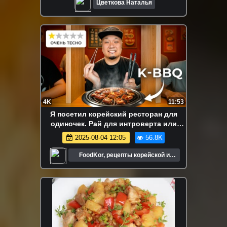
Цветкова Наталья
4K
11:53
Я посетил корейский ресторан для
одиночек. Рай для интроверта или
странный опыт?
2025-08-04 12:05
56.8K
FoodKor, рецепты корейской и
паназиатской кухни