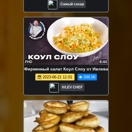
Самый сахар
FHD
8:44
Фирменный салат Коул Слоу от Ивлева
2023-06-21 11:01
598.0K
IVLEV CHEF