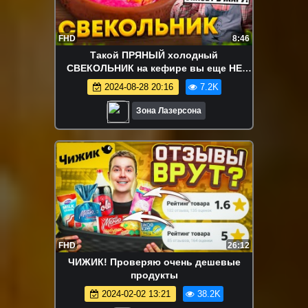
FHD
8:46
Такой ПРЯНЫЙ холодный
СВЕКОЛЬНИК на кефире вы еще НЕ
ПРОБОВАЛИ! РЕЦЕПТ от Ильи
2024-08-28 20:16
7.2K
Лазерсона
Зона Лазерсона
FHD
26:12
ЧИЖИК! Проверяю очень дешевые
продукты
2024-02-02 13:21
38.2K