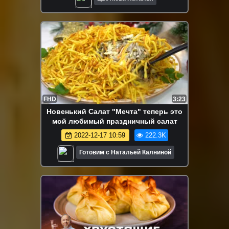
FHD
3:23
Новенький Салат "Мечта" теперь это
мой любимый праздничный салат
2022-12-17 10:59
222.3K
Готовим с Натальей Калниной