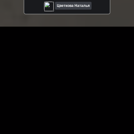
Цветкова Наталья
ЗАГРУЗИТЬ ЕЩЁ ВИДЕО
О сайте
Специально для Вас мы отобрали вручную самое лучшее
видео! Смотрите видео онлайн на HDVK.ru. Смотреть
онлайн фильмы и сериалы бесплатно, музыкальные
клипы, новости мира и кино, обзоры мобильных
устройств. Мультфильмы, аниме, дорамы смотреть
онлайн бесплатно!