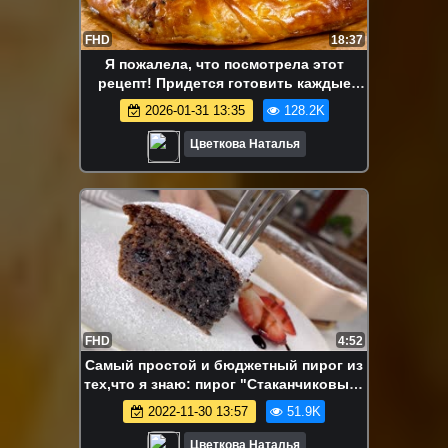
FHD
18:37
Я пожалела, что посмотрела этот
рецепт! Придется готовить каждые
выходные! Гуштли Катлама
2026-01-31 13:35
128.2K
Цветкова Наталья
FHD
4:52
Самый простой и бюджетный пирог из
тех,что я знаю: пирог "Стаканчиковый"
(готовлю столько, сколько помню себя
2022-11-30 13:57
51.9K
на кухне)
Цветкова Наталья