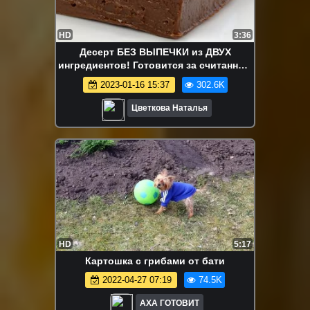
HD
3:36
Десерт БЕЗ ВЫПЕЧКИ из ДВУХ
ингредиентов! Готовится за считанные
минуты, а вкус не передать словами
2023-01-16 15:37
302.6K
Цветкова Наталья
HD
5:17
Картошка с грибами от бати
2022-04-27 07:19
74.5K
АХА ГОТОВИТ