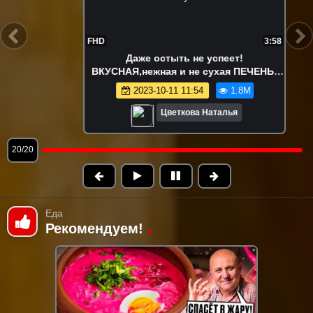
FHD
4:58
Могу есть хоть КАЖДЫЙ ДЕНЬ! СУП,
который съедается ВСЕГДА! Ну очень
ВКУСНЫЙ куриный супчик
2024-11-03 12:46
5.1M
Цветкова Наталья
1/20
Еда
Рекомендуем!