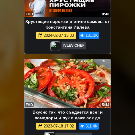
FHD
8:48
Хрустящие пирожки в стиле самосы от
Константина Ивлева
2024-02-07 13:30
181.1K
IVLEV CHEF
FHD
5:44
Вкусно так, что съедается все: и
помидоры,и лук и даже сок до
последней капли. Закуска
2023-07-18 17:02
311.4K
"Объедаловка"