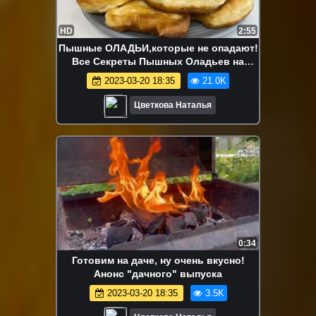
HD
2:55
Пышные ОЛАДЬИ,которые не опадают!
Все Секреты Пышных Оладьев на
кефире!
2023-03-20 18:35
21.0K
Цветкова Наталья
0:34
Готовим на даче, ну очень вкусно!
Анонс "дачного" выпуска
2023-03-20 18:35
3.5K