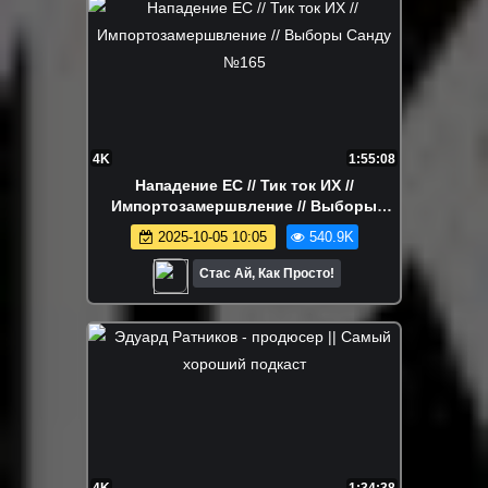
4K
1:55:08
Нападение ЕС // Тик ток ИХ //
Импортозамершвление // Выборы
Санду №165
2025-10-05 10:05
540.9K
Стас Ай, Как Просто!
4K
1:34:38