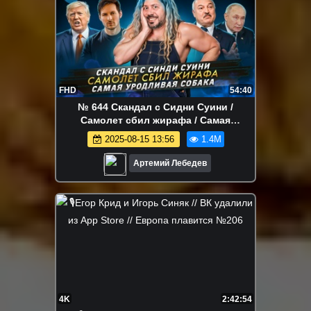
FHD
54:40
№ 644 Скандал с Сидни Суини /
Самолет сбил жирафа / Самая
уродливая собака
2025-08-15 13:56
1.4M
Артемий Лебедев
4K
2:42:54