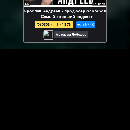
4K
1:10:26
Ярослав Андреев - продюсер блогеров
|| Самый хороший подкаст
2025-09-19 13:25
710.4K
Артемий Лебедев
ЗАГРУЗИТЬ ЕЩЁ ВИДЕО
О сайте
Специально для Вас мы отобрали вручную самое лучшее
видео! Смотрите видео онлайн на HDVK.ru. Смотреть