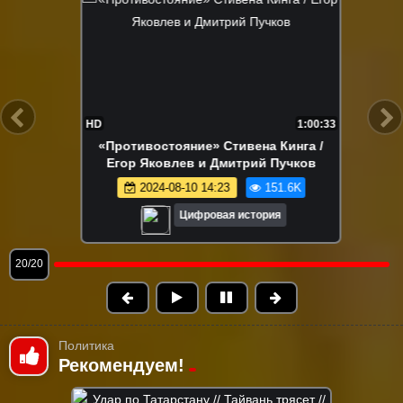
FHD
47:43
«Человек-амфибия»: исторический
разбор / Егор Яковлев и Дмитрий
Пучков
2025-08-10 10:00
457.0K
Цифровая история
1/20
Политика
Рекомендуем!