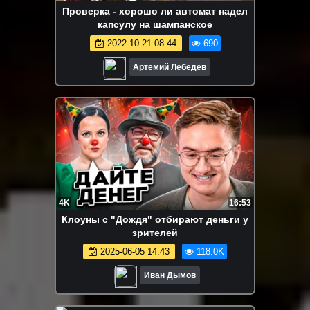
Проверка - хорошо ли автомат надел
капсулу на шампанское
2022-10-21 08:44
690
Артемий Лебедев
4K
16:53
Клоуны с "Дождя" отбирают деньги у
зрителей
2025-06-05 14:43
118.0K
Иван Дымов