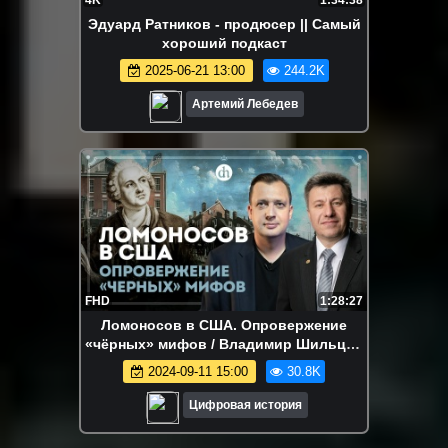
Эдуард Ратников - продюсер || Самый
хороший подкаст
2025-06-21 13:00
244.2K
Артемий Лебедев
FHD
1:28:27
Ломоносов в США. Опровержение
«чёрных» мифов / Владимир Шильцев
и Егор Яковлев
2024-09-11 15:00
30.8K
Цифровая история