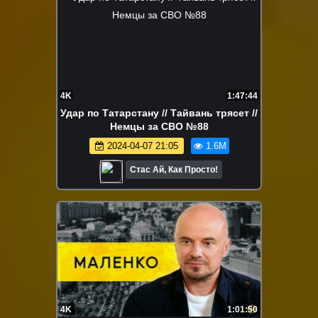
4K
1:47:44
Удар по Татарстану // Тайвань трясет //
Немцы за СВО №88
2024-04-07 21:05
1.6M
Стас Ай, Как Просто!
4K
1:01:50