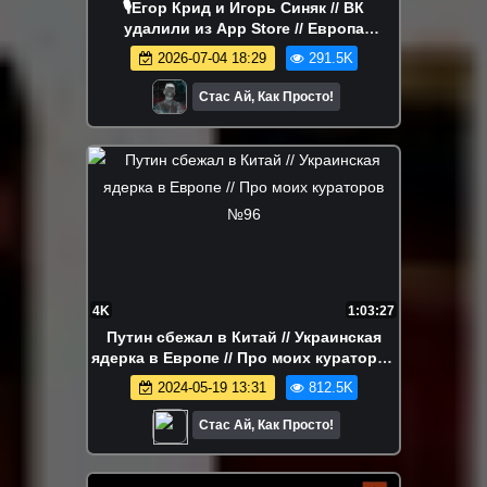
🎙Егор Крид и Игорь Синяк // ВК
удалили из App Store // Европа
плавится №206
2026-07-04 18:29
291.5K
Стас Ай, Как Просто!
4K
1:03:27
Путин сбежал в Китай // Украинская
ядерка в Европе // Про моих кураторов
№96
2024-05-19 13:31
812.5K
Стас Ай, Как Просто!