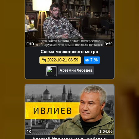
FHD
3:59
Схема московского метро
2022-10-21 08:59
7.8K
Артемий Лебедев
4K
1:04:60
Алексей Ивлиев: жизнь, работа и