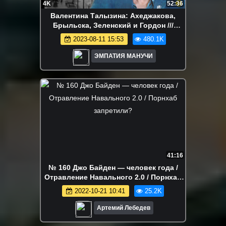
4K
52:36
Валентина Талызина: Ахеджакова,
Брыльска, Зеленский и Гордон ///
ЭМПАТИЯ МАНУЧИ
2023-08-11 15:53
480.1K
ЭМПАТИЯ МАНУЧИ
41:16
№ 160 Джо Байден — человек года /
Отравление Навального 2.0 / Порнхаб
запретили?
2022-10-21 10:41
25.2K
Артемий Лебедев