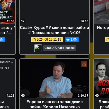
41:53
4K
56:06
 школу /
Сдаём Курск // У меня новая работа
Истор
ет /
// Поездапокалипсис №106
вой х**
5M
2024-08-18 11:18
1.0M
Стас Ай, Как Просто!
41:22
HD
1:10:37
HD
зы
Европа и англо-голландские
Блюм
ивка за
войны/Кирилл Назаренко
реаб