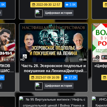
.9K
2022-09-30 12:57
3.9K
!
Цифровая история
1:47:50
HD
49:46
FHD
ОЛКОВ
Часть 26. Эсеровское подполье и
«Цифро
ФАШИСТ?
покушение на Ленина/Дмитрий
Пучков и Егор Яковлев
1M
2023-07-09 16:09
17.2K
!
Цифровая история