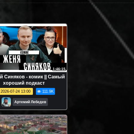
1:46:15
й Синяков - комик || Самый
хороший подкаст
2026-07-24 13:00
111.9K
Артемий Лебедев