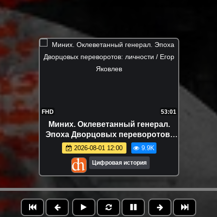
FHD
53:01
Миних. Оклеветанный генерал.
Эпоха Дворцовых переворотов:
личности / Егор Яковлев
2026-08-01 12:00
9.9K
Цифровая история