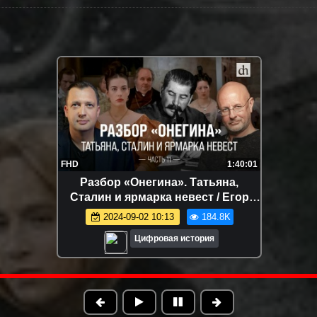
FHD
1:14:22
«Преступление и наказание»:
разбор сериала / Егор Яковлев и
Анастасия Кругликова
2024-11-07 11:22
172.9K
Цифровая история