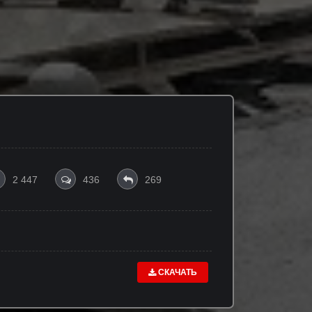
2 447
436
269
СКАЧАТЬ