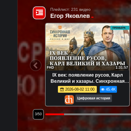
Плейлист: 231 видео
Егор Яковлев
47:48
FHD
1:31:57
альгаре/
IX век: появление русов, Карл
 Яковлев
Великий и хазары. Синхронная
история, часть 1 / Егор Яковлев
.0K
2026-08-02 11:00
45.4K
я
Цифровая история
3/50