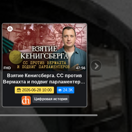
FHD
47:56
FHD
Взятие Кенигсберга. СС против
Дво
Вермахта и подвиг парламентеров
Менши
/ Егор Яковлев
2026-06-28 10:00
24.3K
Цифровая история