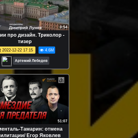
0:54
ии про дизайн. Триколор -
тизер
2022-12-22 17:15
4.6M
Артемий Лебедев
51:07
енталь-Тамарин: отмена
илитации/ Егор Яковлев