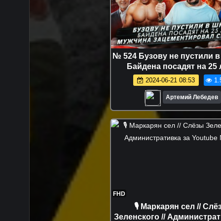
№ 524 Бузову не пустили в
Байдена посадят на 25 л
Мужчина зацементировал с
2024-06-21 08:53
1.
Артемий Лебедев
FHD
🎙 Маркарян сел // Слё
Зеленского // Администрат