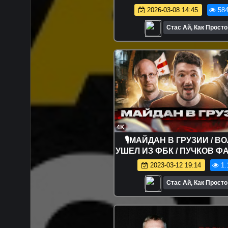
Youtube №189
2026-03-08 14:45
584
Стас Ай, Как Просто
4K
🎙МАЙДАН В ГРУЗИИ / В
УШЕЛ ИЗ ФБК / ПУЧКОВ 
- [ЧЗП #44]
2023-03-12 19:14
1.
Стас Ай, Как Просто