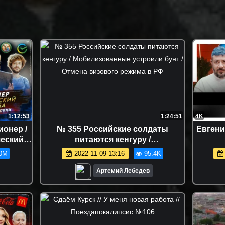
1:12:53
1:24:51
4K
ионер /
№ 355 Российские солдаты
Евгени
еский
питаются кенгуру /
Цыба /
Мобилизованные устроили бунт /
0M
2022-11-09 13:16
95.4K
ста без
Отмена визового режима в РФ
Артемий Лебедев