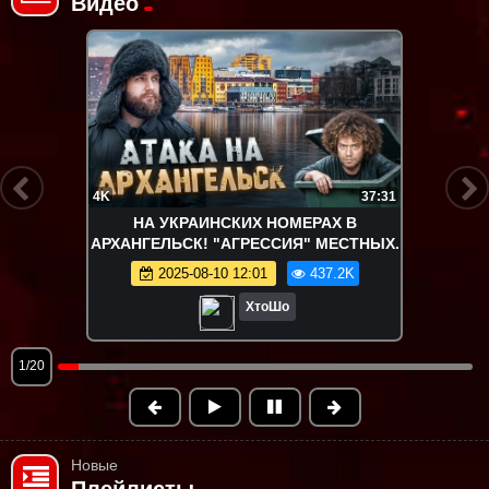
Видео
4K
37:31
НА УКРАИНСКИХ НОМЕРАХ В
АРХАНГЕЛЬСК! "АГРЕССИЯ" МЕСТНЫХ.
2025-08-10 12:01
437.2K
ХтоШо
1/20
Новые
Плейлисты