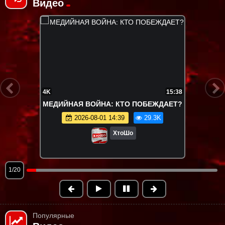
Видео
4K
15:38
МЕДИЙНАЯ ВОЙНА: КТО ПОБЕЖДАЕТ?
2026-08-01 14:39
29.3K
ХтоШо
1/20
Популярные