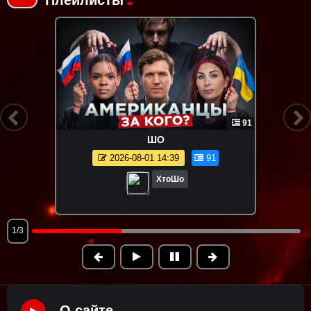
91
ШО
2026-08-01 14:39
91
ХтоШо
1/3
О сайте