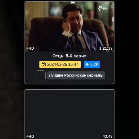
FHD
1:21:39
Oтцы 5-6 серия
2024-02-26 16:47
5.2K
Лучшие Российские сериалы
FHD
43:48