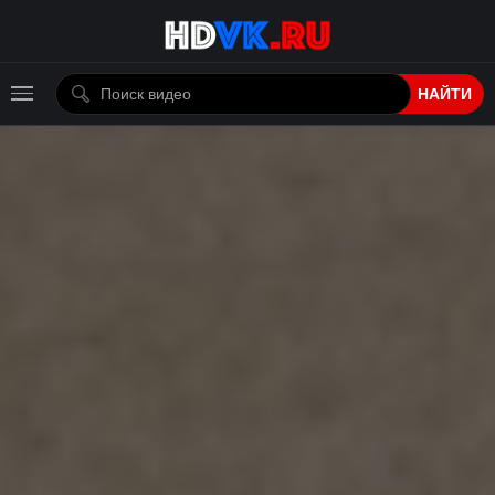
НАЙТИ