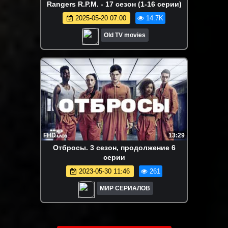
Rangers R.P.M. - 17 сезон (1-16 серии)
2025-05-20 07:00
14.7K
Old TV movies
FHD
13:29
Отбросы. 3 сезон, продолжение 6
серии
2023-05-30 11:46
261
МИР СЕРИАЛОВ