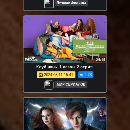
Лучшие фильмы
FHD
24:15
Клуб нянь. 1 сезон. 2 серия.
2024-03-11 15:41
2.7K
МИР СЕРИАЛОВ