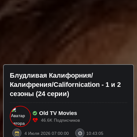
Блудливая Калифорния/
Калифрения/Californication - 1 и 2
сезоны (24 серии)
Old TV Movies
46.6K
Подписчиков
4 Июля 2026 07:00:00
10:43:05