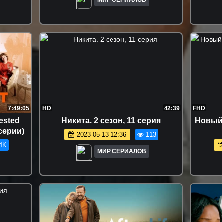
МИР СЕРИАЛОВ
7:49:05
HD
42:39
FHD
ested
Hикитa. 2 сезон, 11 серия
Новый 
 серии)
2023-05-13 12:36
113
4K
МИР СЕРИАЛОВ