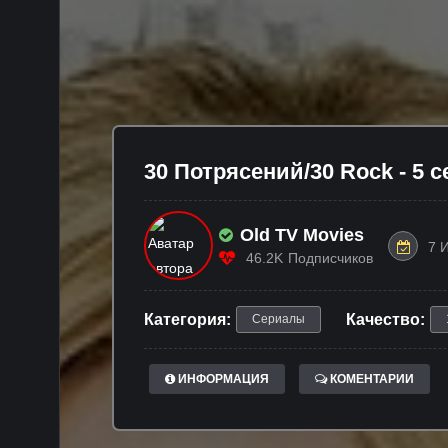
30 Потрясений/30 Rock - 5 с
Old TV Movies
7 
46.2K
Подписчиков
Категория:
Качество:
Сериалы
ИНФОРМАЦИЯ
КОМЕНТАРИИ