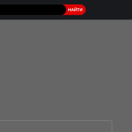
НАЙТИ