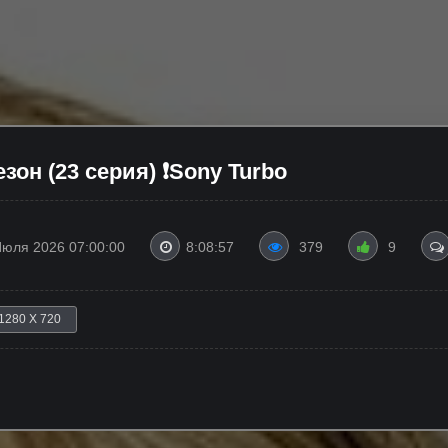
езон (23 серия) ❗Sony Turbo
Июля 2026 07:00:00
8:08:57
379
9
1280 X 720