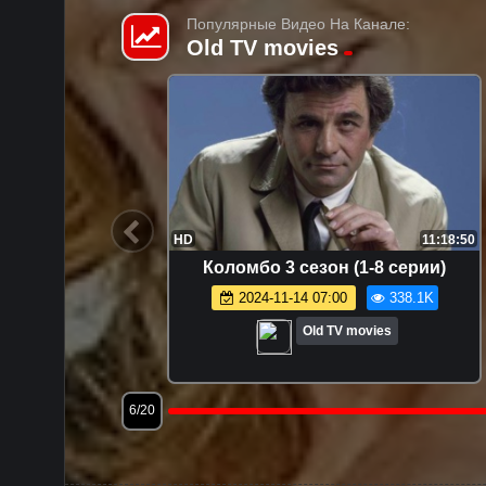
Популярные Видео На Канале:
Old TV movies
15:58:32
HD
8:35:26
5 сезон
Она написала убийство 1 сезон (1-
11 серии)
7.6K
2025-01-08 07:00
246.2K
Old TV movies
9/20