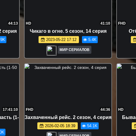
44:13
HD
41:10
FHD
2 серия
Чикаго в огне. 5 сезон, 14 серия
От
.9K
2023-05-22 17:12
5.4K
МИР СЕРИАЛОВ
17:41:10
FHD
44:36
HD
часть (1-
Захваченный рейс. 2 сезон, 4 серия
Бывae
2026-02-05 18:39
54.1K
0K