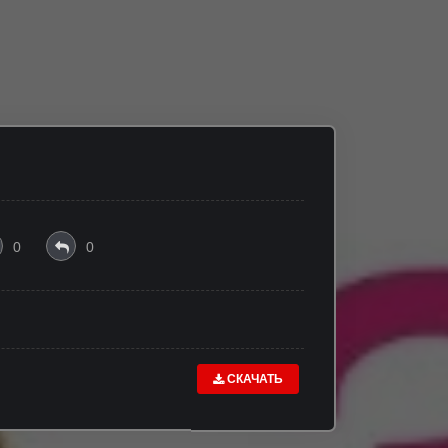
0
0
СКАЧАТЬ