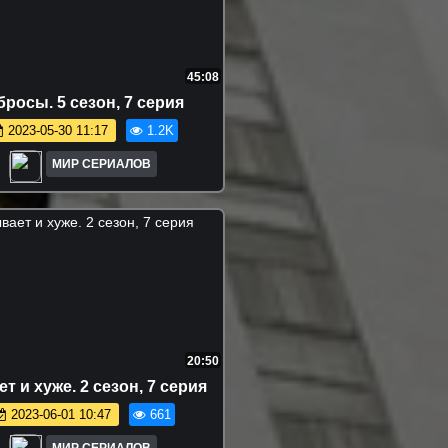
45:08
бросы. 5 сезон, 7 серия
2023-05-30 11:17
1.2K
МИР СЕРИАЛОВ
20:50
т и xyжe. 2 сезон, 7 серия
2023-06-01 10:47
661