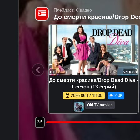
Плейлист: 6 видео
До смерти красива/Drop Dea
9:02:45
HD
9:18:60
ad Diva -
До смерти красива/Drop Dead Diva -
1 сезон (13 серий)
73
2026-06-12 18:00
2.0K
Old TV movies
3/6