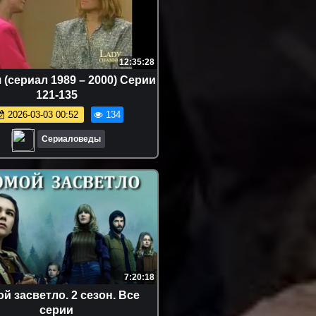
12:35:28
(сериал 1989 – 2000) Серии
121-135
2026-03-03 00:52
134
Сериаловеды
7:20:18
й засветло. 2 сезон. Все
серии