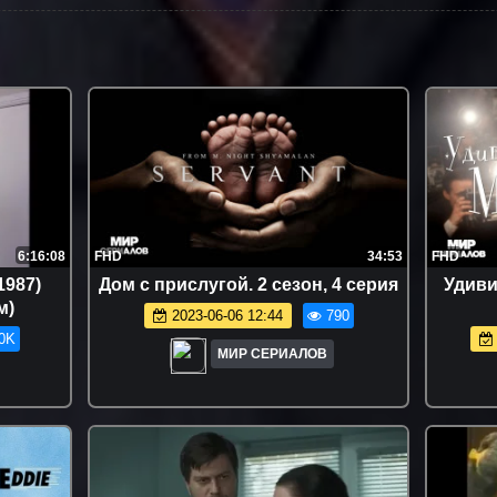
6:16:08
FHD
34:53
FHD
1987)
Дoм с пpислугoй. 2 сезон, 4 серия
Удиви
м)
2023-06-06 12:44
790
0K
МИР СЕРИАЛОВ