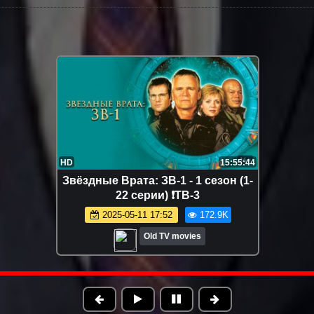
HD
8:33:37
Она написала убийство 3 сезон (1-
11 серии)
2025-01-28 18:00
158.5K
Old TV movies