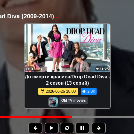
d Diva (2009-2014)
FHD
9:21:25
До смерти красива/Drop Dead Diva -
2 сезон (13 серий)
2026-06-26 18:00
2.0K
Old TV movies