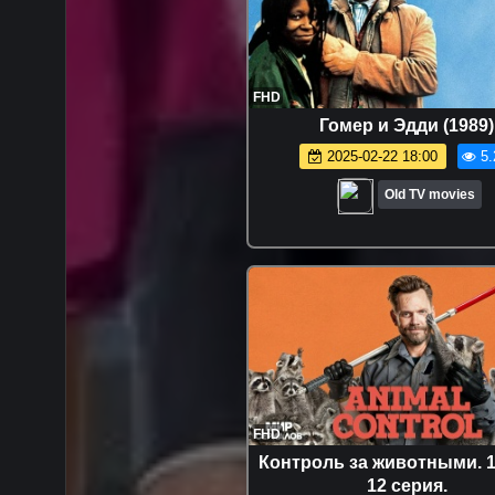
FHD
Гомер и Эдди (1989)
2025-02-22 18:00
5.
Old TV movies
FHD
Контроль за животными. 1
12 серия.