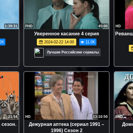
1:39:31
FHD
45:00
HD
Уверенное касание 4 серия
Реванш 
2K
2024-02-22 14:00
11.0K
Лучшие Российские сериалы
21:54
HD
13:10:50
FHD
 сезон.
Дежурная аптека (сериал 1991 –
Домо
1996) Сезон 2