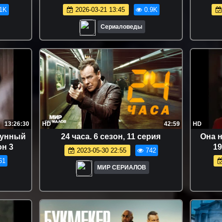
1K
2026-03-21 13:45
0.9K
Сериаловеды
13:26:30
HD
42:59
HD
Лунный
24 часа. 6 сезон, 11 серия
Она н
он 3
19
2023-05-30 22:55
742
61
МИР СЕРИАЛОВ