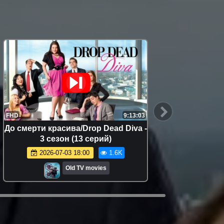
FHD
9:13:03
FHD
До смерти красива/Drop Dead Diva -
До смер
3 сезон (13 серий)
2026-07-03 18:00
1.6K
Old TV movies