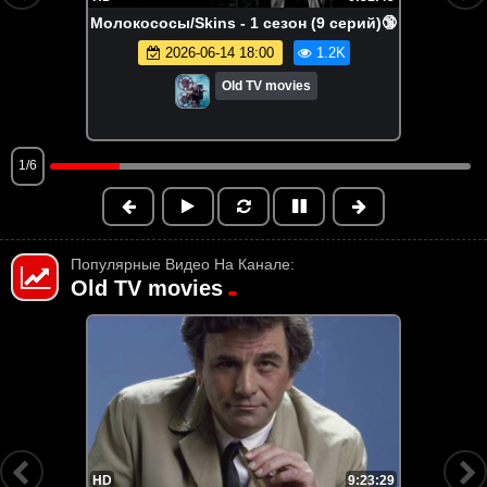
Молокососы/Skins - 1 сезон (9 серий)🔞
2026-06-14 18:00
1.2K
Old TV movies
1/6
Популярные Видео На Канале:
Old TV movies
HD
8:38:04