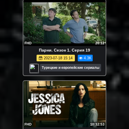
FHD
20:12
Парни. Сезон 1. Серия 19
2023-07-18 15:14
4.3K
Турецкие и европейские сериалы
FHD
10:32:53