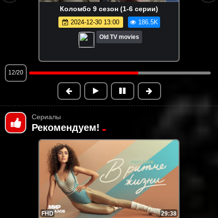
Она написала убийство 2 сезон (1-11
серии)
2025-01-15 18:00
181.1K
Old TV movies
13/20
Сериалы
Рекомендуем!
FHD
29:38