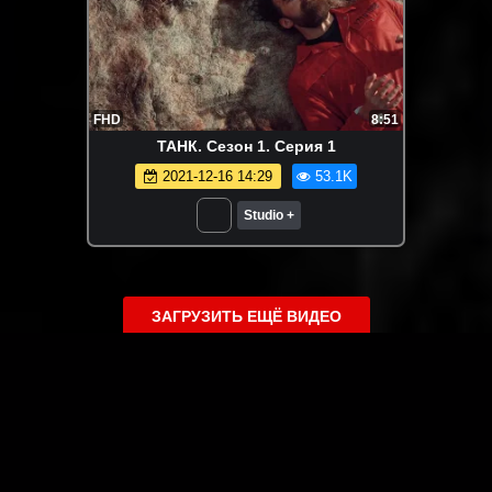
FHD
8:51
ТАНК. Сезон 1. Серия 1
2021-12-16 14:29
53.1K
Studio +
ЗАГРУЗИТЬ ЕЩЁ ВИДЕО
О сайте