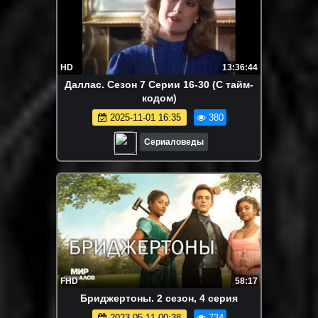
HD
13:36:44
Даллас. Сезон 7 Серии 16-30 (С тайм-
кодом)
2025-11-01 16:35
380
Сериаловеды
FHD
58:17
Бpиджepтoны. 2 сезон, 4 серия
2023-05-11 00:38
734