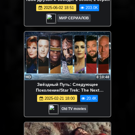
2025-06-02 18:51
203.0K
МИР СЕРИАЛОВ
HD
8:10:48
Звёздный Путь: Следующее
Поколение/Star Trek: The Next
Generation 2 сезон (12-22 серии)
2025-02-21 18:00
20.4K
Old TV movies