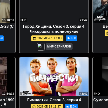
15:10:59
FHD
21:42
FHD
5-28 (С
Город Хищниц. Сезон 3, серия 4.
Be
Лихорадка в полнолуние
69
2023-06-01 17:00
430
МИР СЕРИАЛОВ
12:54:32
FHD
43:42
FHD
ал 1990
Гимнастки. Сезон 3, серия 4
Сумереч
1-15
2023-05-18 11:37
5.9K