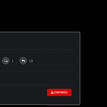
1
18
СКАЧАТЬ