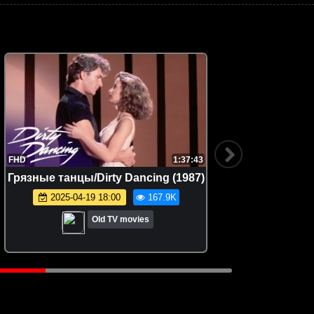
FHD
15:03:08
FHD
Зачарованные/Charmed - 7 сезон
Могучи
(1-22 серии) ❗СТС
Заряд/
Charge 
2025-06-22 07:00
156.3K
2
Old TV movies