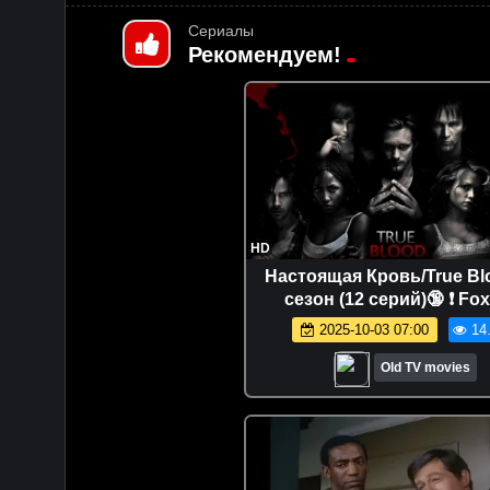
Сериалы
Рекомендуем!
HD
Настоящая Кровь/True Blo
сезон (12 серий)🔞 ❗ Fox
2025-10-03 07:00
14
Old TV movies