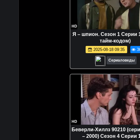
HD
Я – шпион. Сезон 1 Серии 1
тайм-кодом)
2025-08-18 09:35
3
Сериаловеды
HD
Беверли-Хиллз 90210 (сери
– 2000) Сезон 4 Серии 