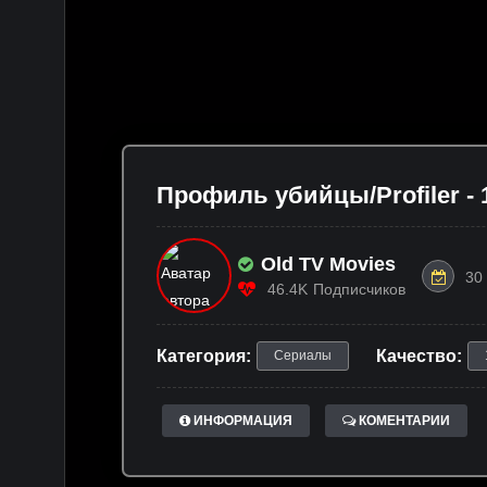
Профиль убийцы/Profiler - 1
Old TV Movies
30
46.4K
Подписчиков
Категория:
Качество:
Сериалы
ИНФОРМАЦИЯ
КОМЕНТАРИИ