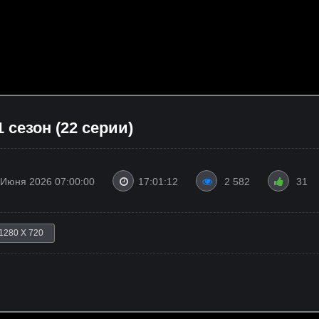
 сезон (22 серии)
 Июня 2026 07:00:00
17:01:12
2 582
31
1280 X 720