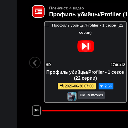
Плейлист: 4 видео
Профиль убийцы/Profiler (1
14:38:59
HD
17:01:12
 4 сезон
Профиль убийцы/Profiler - 1 сезон
(22 серии)
67
2026-06-30 07:00
2.6K
Old TV movies
3/4