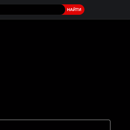
НАЙТИ