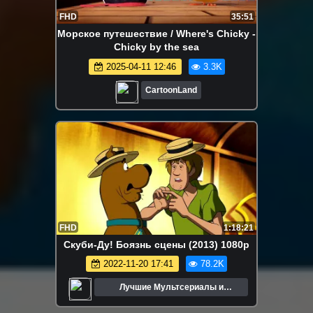
FHD
35:51
Морское путешествие / Where's Chicky -
Chicky by the sea
2025-04-11 12:46
3.3K
CartoonLand
FHD
1:18:21
Скуби-Ду! Боязнь сцены (2013) 1080p
2022-11-20 17:41
78.2K
Лучшие Мультсериалы и
Мультфильмы