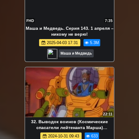
FHD
7:35
Маша и Медведь. Серия 143. 1 апреля –
никому не верю!
2025-04-03 17:31
5.3M
Маша и Медведь
22:11
32. Выводок воинов (Космические
спасатели лейтенанта Марша)
Мультики для детей | Дисней | NetFlix
2024-10-31 09:43
633