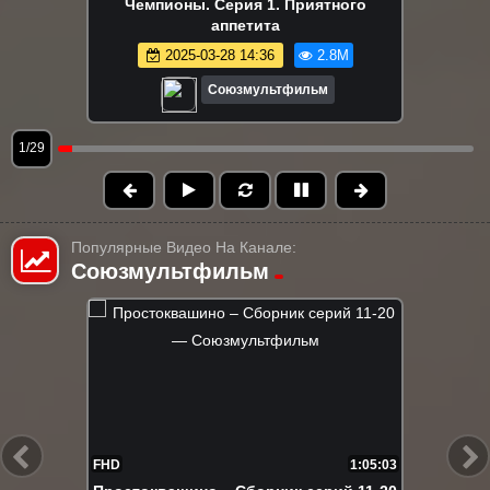
Чемпионы. Серия 1. Приятного
аппетита
2025-03-28 14:36
2.8M
Союзмультфильм
1/29
Популярные Видео На Канале:
Союзмультфильм
FHD
7:16