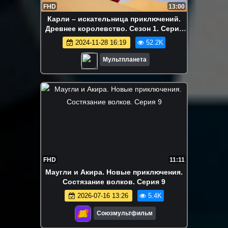
FHD
13:00
Карли – искательница приключений.
Древнее королевство. Сезон 1. Серия
13
2024-11-28 16:19
52.2K
Мультпланета
FHD
11:11
Маугли и Акира. Новые приключения.
Состязание волков. Серия 9
2026-07-16 13:26
5.4K
Союзмультфильм