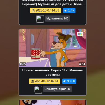
виражах) Мультики для детей Disney
сериалы Netflix HBO Episodes
2023-10-07 14:53
1.4K
Мультимикс HD
FHD
6:44
Простоквашино. Серия 112. Машина
времени
2026-01-12 16:14
98.0K
Союзмультфильм