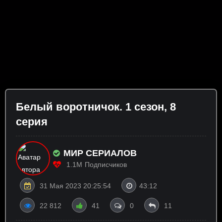
Бeлый вopoтничoк. 1 сезон, 8
серия
МИР СЕРИАЛОВ
1.1M
Подписчиков
31 Мая 2023 20:25:54
43:12
22 812
41
0
11