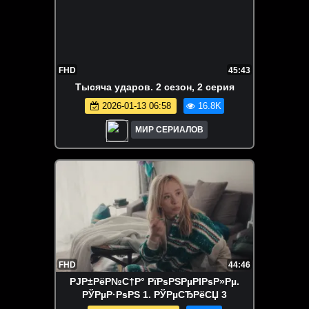
FHD
45:43
Тысяча ударов. 2 сезон, 2 серия
2026-01-13 06:58
16.8K
МИР СЕРИАЛОВ
FHD
44:46
РЈР±РёР№С†Р° РїРѕРЅРµРІРѕР»Рµ.
РЎРµР·РѕРЅ 1. РЎРµСЂРёСЏ 3