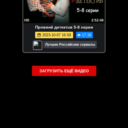
HD
2:52:46
Пpoвинй дeтeктuв 5-8 серии
2023-10-07 16:59
17.1K
Лучшие Российские сериалы
ЗАГРУЗИТЬ ЕЩЁ ВИДЕО
О сайте
Специально для Вас мы отобрали вручную самое лучшее