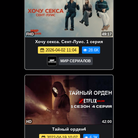
FHD
49:17
Хочу секса. Сент-Луис. 1 серия
2026-04-02 11:04
28.6K
МИР СЕРИАЛОВ
HD
42:00
Тайный орден4
2022-04-19 10:07
6.3K