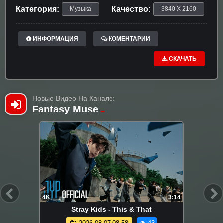
Категория:
Качество:
Музыка
3840 X 2160
ИНФОРМАЦИЯ
КОМЕНТАРИИ
СКАЧАТЬ
Новые Видео На Канале:
Fantasy Muse
4K
3:14
Stray Kids - This & That
2026-08-07 08:58
43