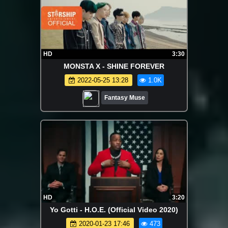
HD
3:30
MONSTA X - SHINE FOREVER
2022-05-25 13:28
1.0K
Fantasy Muse
HD
3:20
Yo Gotti - H.O.E. (Official Video 2020)
2020-01-23 17:46
473