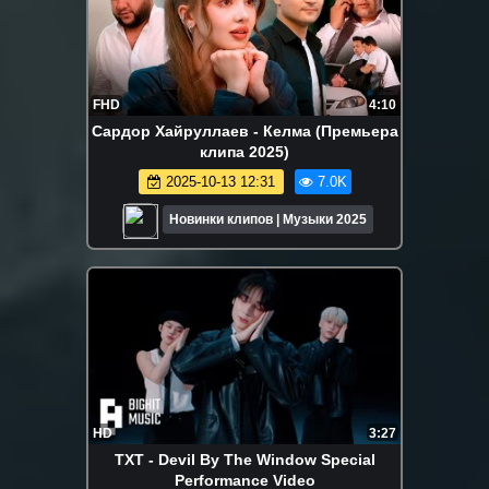
FHD
4:10
Сардор Хайруллаев - Келма (Премьера
клипа 2025)
2025-10-13 12:31
7.0K
Новинки клипов | Музыки 2025
HD
3:27
TXT - Devil By The Window Special
Performance Video